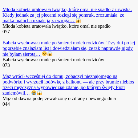
Młoda kobieta uratowała lwiątko, które omal nie spadło z urwiska.
Kiedy jednak za jej plecami rozległ się pomruk, zrozumiała, że
matka malucha uznała ją za wroga…
Młoda kobieta uratowała lwiątko, które omal nie spadło
0
57
Babcia wychowała mnie po śmierci moich rodziców. Trzy dni po jej
pogrzebie znalazłam list i dowiedziałam się, że tak naprawdę nigdy
nie byłam sierotą…
Babcia wychowała mnie po śmierci moich rodziców.
0
73
Mąż wrócił wcześniej do domu, zobaczył nieznajomego na
podwórku i wyrzucił lodówkę z balkonu — ale przy bramie niebios
trzeci mężczyzna wypowiedział zdanie, po którym święty Piotr
zaniemówił…
Mąż od dawna podejrzewał żonę o zdradę i pewnego dnia
0
44