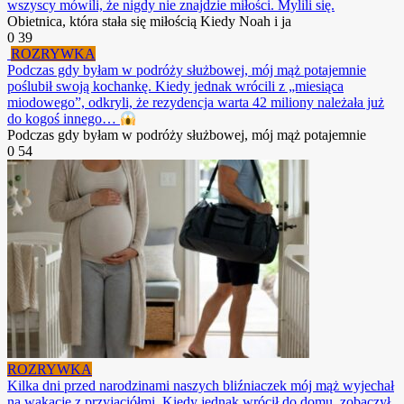
wszyscy mówili, że nigdy nie znajdzie miłości. Mylili się.
Obietnica, która stała się miłością Kiedy Noah i ja
0
39
ROZRYWKA
Podczas gdy byłam w podróży służbowej, mój mąż potajemnie
poślubił swoją kochankę. Kiedy jednak wrócili z „miesiąca
miodowego”, odkryli, że rezydencja warta 42 miliony należała już
do kogoś innego…
Podczas gdy byłam w podróży służbowej, mój mąż potajemnie
0
54
ROZRYWKA
Kilka dni przed narodzinami naszych bliźniaczek mój mąż wyjechał
na wakacje z przyjaciółmi. Kiedy jednak wrócił do domu, zobaczył