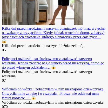
Kilka dni przed narodzinami naszych bliźniaczek mój mąż wyjechał
na wakacje z przyjaciółmi. Kiedy jednak wrócił do domu, zobaczył
przy dzieciach człowieka, którego nienawidził przez całe życie…
Kilka dni przed narodzinami naszych bliźniaczek mój
0
5
Policjanci rozkazali psu służbowemu zaatakować starszego
weterana. Jednak zwierzę nagle stanęło przed mężczyzną, chroniąc
go przed własnym oddziałem…
Policjanci rozkazali psu służbowemu zaatakować starszego
weterana.
0
7
Wróciłam do wózka i zobaczyłam w nim nieznajomą dziewczynkę.
Chwyciła mnie za rękę i wyszeptała: „Proszę, nie oddawaj mnie
tamtej kobiecie…”
Wróciłam do wózka i zobaczyłam w nim nieznajomą dziewczynkę.
0
70