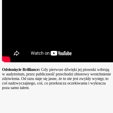
Odsłonięcie Brilliance:
Gdy pierwsze dźwięki jej piosenki wibrują
w audytorium, przez publiczność przechodzi zbiorowy westchnienie
zdziwienia. Od razu staje się jasne, że to nie jest zwykły występ; to
coś nadzwyczajnego, coś, co przekracza oczekiwania i wykracza
poza samo talent.