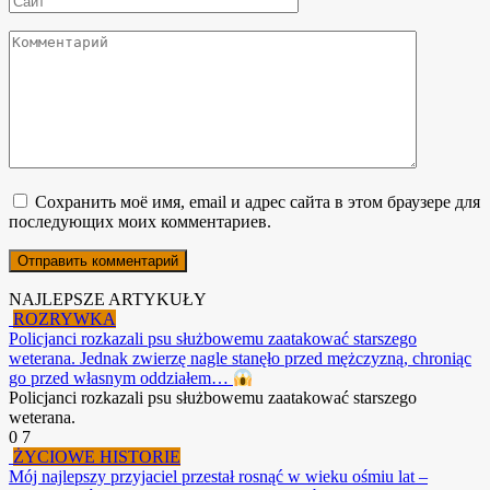
Комментарий
Сохранить моё имя, email и адрес сайта в этом браузере для
последующих моих комментариев.
NAJLEPSZE ARTYKUŁY
ROZRYWKA
Policjanci rozkazali psu służbowemu zaatakować starszego
weterana. Jednak zwierzę nagle stanęło przed mężczyzną, chroniąc
go przed własnym oddziałem…
Policjanci rozkazali psu służbowemu zaatakować starszego
weterana.
0
7
ŻYCIOWE HISTORIE
Mój najlepszy przyjaciel przestał rosnąć w wieku ośmiu lat –