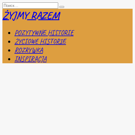
Перейти
Search
к
for:
ŻYJMY RAZEM
содержанию
POZYTYWNE HISTORIE
ŻYCIOWE HISTORIE
ROZRYWKA
INSPIRACJA