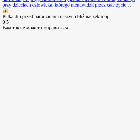
przy dzieciach człowieka, którego nienawidził przez całe życie…
Kilka dni przed narodzinami naszych bliźniaczek mój
0
5
Вам также может понравиться