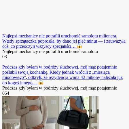
Najlepsi mechanicy nie potrafili uruchomić samolotu milionera.
Wtedy sprzątaczka poprosiła, by dano jej pięć minut — i zauważyła
coś, co przeoczyli wszyscy specjaliści…
Najlepsi mechanicy nie potrafili uruchomić samolotu
0
3
Podczas gdy byłam w podróży służbowej, mój mąż potajemnie
poślubił swoją kochankę. Kiedy jednak wrócili z „miesiąca
miodowego”, odkryli, że rezydencja warta 42 miliony należała już
do kogoś innego…
Podczas gdy byłam w podróży służbowej, mój mąż potajemnie
0
54