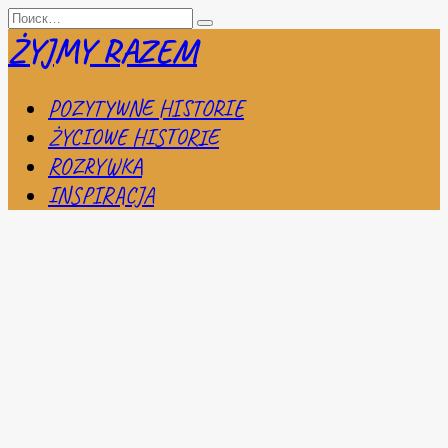
Перейти
Search
к
for:
ŻYJMY RAZEM
содержанию
POZYTYWNE HISTORIE
ŻYCIOWE HISTORIE
ROZRYWKA
INSPIRACJA