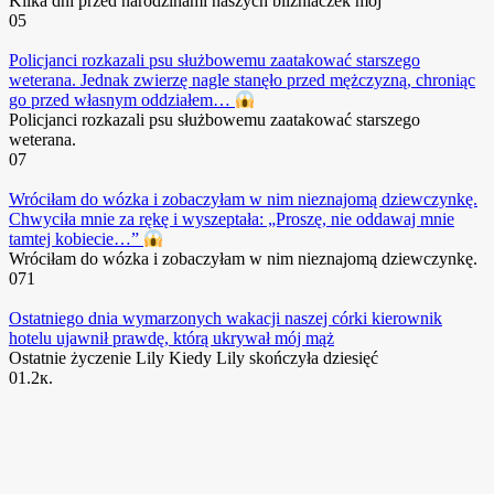
Kilka dni przed narodzinami naszych bliźniaczek mój
0
5
Policjanci rozkazali psu służbowemu zaatakować starszego
weterana. Jednak zwierzę nagle stanęło przed mężczyzną, chroniąc
go przed własnym oddziałem…
Policjanci rozkazali psu służbowemu zaatakować starszego
weterana.
0
7
Wróciłam do wózka i zobaczyłam w nim nieznajomą dziewczynkę.
Chwyciła mnie za rękę i wyszeptała: „Proszę, nie oddawaj mnie
tamtej kobiecie…”
Wróciłam do wózka i zobaczyłam w nim nieznajomą dziewczynkę.
0
71
Ostatniego dnia wymarzonych wakacji naszej córki kierownik
hotelu ujawnił prawdę, którą ukrywał mój mąż
Ostatnie życzenie Lily Kiedy Lily skończyła dziesięć
0
1.2к.