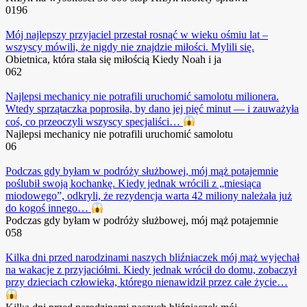
0
196
Mój najlepszy przyjaciel przestał rosnąć w wieku ośmiu lat –
wszyscy mówili, że nigdy nie znajdzie miłości. Mylili się.
Obietnica, która stała się miłością Kiedy Noah i ja
0
62
Najlepsi mechanicy nie potrafili uruchomić samolotu milionera.
Wtedy sprzątaczka poprosiła, by dano jej pięć minut — i zauważyła
coś, co przeoczyli wszyscy specjaliści…
Najlepsi mechanicy nie potrafili uruchomić samolotu
0
6
Podczas gdy byłam w podróży służbowej, mój mąż potajemnie
poślubił swoją kochankę. Kiedy jednak wrócili z „miesiąca
miodowego”, odkryli, że rezydencja warta 42 miliony należała już
do kogoś innego…
Podczas gdy byłam w podróży służbowej, mój mąż potajemnie
0
58
Kilka dni przed narodzinami naszych bliźniaczek mój mąż wyjechał
na wakacje z przyjaciółmi. Kiedy jednak wrócił do domu, zobaczył
przy dzieciach człowieka, którego nienawidził przez całe życie…