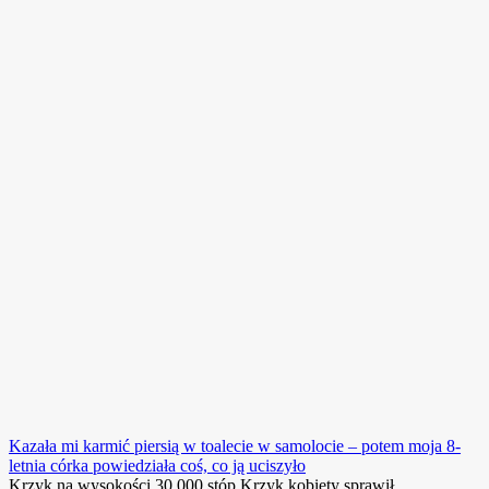
Kazała mi karmić piersią w toalecie w samolocie – potem moja 8-
letnia córka powiedziała coś, co ją uciszyło
Krzyk na wysokości 30 000 stóp Krzyk kobiety sprawił