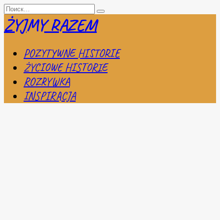
Перейти
Search
к
for:
ŻYJMY RAZEM
содержанию
POZYTYWNE HISTORIE
ŻYCIOWE HISTORIE
ROZRYWKA
INSPIRACJA