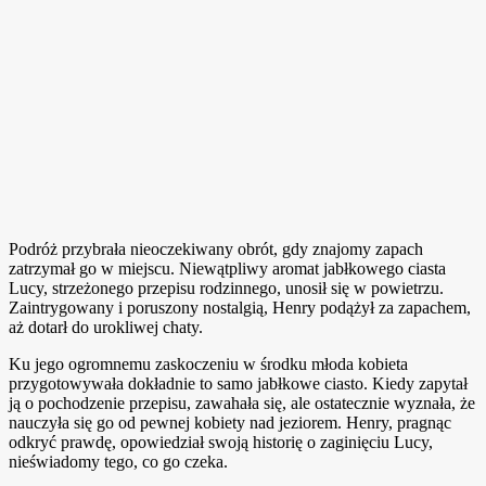
Podróż przybrała nieoczekiwany obrót, gdy znajomy zapach
zatrzymał go w miejscu. Niewątpliwy aromat jabłkowego ciasta
Lucy, strzeżonego przepisu rodzinnego, unosił się w powietrzu.
Zaintrygowany i poruszony nostalgią, Henry podążył za zapachem,
aż dotarł do urokliwej chaty.
Ku jego ogromnemu zaskoczeniu w środku młoda kobieta
przygotowywała dokładnie to samo jabłkowe ciasto. Kiedy zapytał
ją o pochodzenie przepisu, zawahała się, ale ostatecznie wyznała, że
nauczyła się go od pewnej kobiety nad jeziorem. Henry, pragnąc
odkryć prawdę, opowiedział swoją historię o zaginięciu Lucy,
nieświadomy tego, co go czeka.