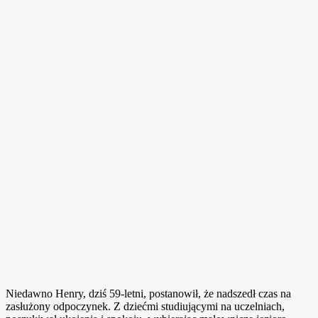
Niedawno Henry, dziś 59-letni, postanowił, że nadszedł czas na
zasłużony odpoczynek. Z dziećmi studiującymi na uczelniach,