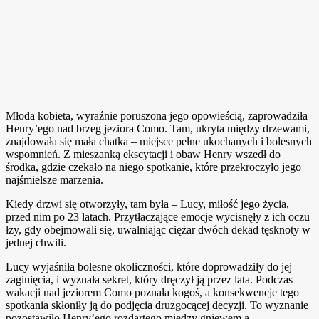
Młoda kobieta, wyraźnie poruszona jego opowieścią, zaprowadziła
Henry’ego nad brzeg jeziora Como. Tam, ukryta między drzewami,
znajdowała się mała chatka – miejsce pełne ukochanych i bolesnych
wspomnień. Z mieszanką ekscytacji i obaw Henry wszedł do
środka, gdzie czekało na niego spotkanie, które przekroczyło jego
najśmielsze marzenia.
Kiedy drzwi się otworzyły, tam była – Lucy, miłość jego życia,
przed nim po 23 latach. Przytłaczające emocje wycisnęły z ich oczu
łzy, gdy obejmowali się, uwalniając ciężar dwóch dekad tęsknoty w
jednej chwili.
Lucy wyjaśniła bolesne okoliczności, które doprowadziły do jej
zaginięcia, i wyznała sekret, który dręczył ją przez lata. Podczas
wakacji nad jeziorem Como poznała kogoś, a konsekwencje tego
spotkania skłoniły ją do podjęcia druzgocącej decyzji. To wyznanie
pozostawiło Henry’ego rozdartego między gniewem a