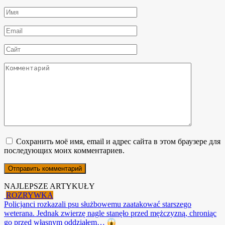
Имя
*
Email
*
Сайт
Комментарий
Сохранить моё имя, email и адрес сайта в этом браузере для
последующих моих комментариев.
NAJLEPSZE ARTYKUŁY
ROZRYWKA
Policjanci rozkazali psu służbowemu zaatakować starszego
weterana. Jednak zwierzę nagle stanęło przed mężczyzną, chroniąc
go przed własnym oddziałem…