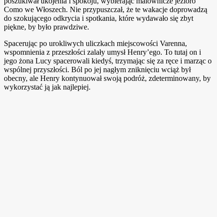
poszukiwał ukojenia i spokoju, wybierając malownicze jezioro
Como we Włoszech. Nie przypuszczał, że te wakacje doprowadzą
do szokującego odkrycia i spotkania, które wydawało się zbyt
piękne, by było prawdziwe.
Spacerując po urokliwych uliczkach miejscowości Varenna,
wspomnienia z przeszłości zalały umysł Henry’ego. To tutaj on i
jego żona Lucy spacerowali kiedyś, trzymając się za ręce i marząc o
wspólnej przyszłości. Ból po jej nagłym zniknięciu wciąż był
obecny, ale Henry kontynuował swoją podróż, zdeterminowany, by
wykorzystać ją jak najlepiej.