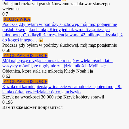
Policjanci rozkazali psu służbowemu zaatakować starszego
weterana.
0
7
ROZRYWKA
Podczas gdy byłam w podróży służbowej, mój mąż potajemnie
poślubił swoją kochankę. Kiedy jednak wrócili z „miesiąca
miodowego”, odkryli, że rezydencja warta 42 miliony należała już
do kogoś innego…
Podczas gdy byłam w podróży służbowej, mój mąż potajemnie
0
58
ŻYCIOWE HISTORIE
Mój najlepszy przyjaciel przestał rosnąć w wieku ośmiu lat –
wszyscy mówili, że nigdy nie znajdzie miłości. Mylili się.
Obietnica, która stała się miłością Kiedy Noah i ja
0
62
ŻYCIOWE HISTORIE
Kazała mi karmić piersią w toalecie w samolocie – potem moja 8-
letnia córka powiedziała coś, co ją uciszyło
Krzyk na wysokości 30 000 stóp Krzyk kobiety sprawił
0
196
Вам также может понравиться