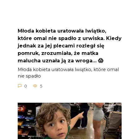
Młoda kobieta uratowała lwiątko,
które omal nie spadło z urwiska. Kiedy
jednak za jej plecami rozległ się
pomruk, zrozumiała, że matka
malucha uznała ją za wroga… 😱
Młoda kobieta uratowała lwiątko, które omal
nie spadło
0
5