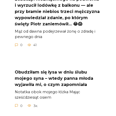
i wyrzucił lodówkę z balkonu — ale
przy bramie niebios trzeci mężczyzna
wypowiedział zdanie, po którym
święty Piotr zaniemówił… 😂😱
Mąż od dawna podejrzewał żonę o zdradę i
pewnego dnia
0
41
Obudziłam się łysa w dniu ślubu
mojego syna – wtedy panna młoda
wyjawiła mi, o czym zapomniała
Notatka obok mojego łóżka Mając
sześćdziesiąt osiem
0
3к.