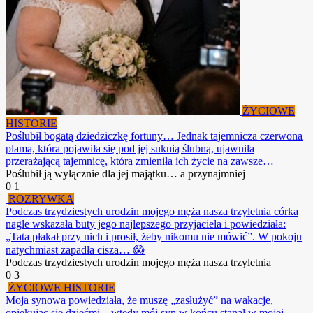
ŻYCIOWE
HISTORIE
Poślubił bogatą dziedziczkę fortuny… Jednak tajemnicza czerwona
plama, która pojawiła się pod jej suknią ślubną, ujawniła
przerażającą tajemnicę, która zmieniła ich życie na zawsze…
Poślubił ją wyłącznie dla jej majątku… a przynajmniej
0
1
ROZRYWKA
Podczas trzydziestych urodzin mojego męża nasza trzyletnia córka
nagle wskazała buty jego najlepszego przyjaciela i powiedziała:
„Tata płakał przy nich i prosił, żeby nikomu nie mówić”. W pokoju
natychmiast zapadła cisza… 😱
Podczas trzydziestych urodzin mojego męża nasza trzyletnia
0
3
ŻYCIOWE HISTORIE
Moja synowa powiedziała, że ​​muszę „zasłużyć” na wakacje,
opiekując się dziećmi – wtedy mój syn w końcu stanął w mojej