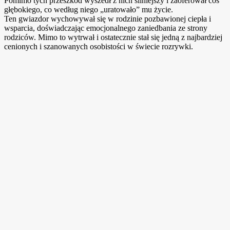
Pomimo tych przeszkód wyszedł z nich silniejszy i zaoferował coś
głębokiego, co według niego „uratowało” mu życie.
Ten gwiazdor wychowywał się w rodzinie pozbawionej ciepła i
wsparcia, doświadczając emocjonalnego zaniedbania ze strony
rodziców. Mimo to wytrwał i ostatecznie stał się jedną z najbardziej
cenionych i szanowanych osobistości w świecie rozrywki.