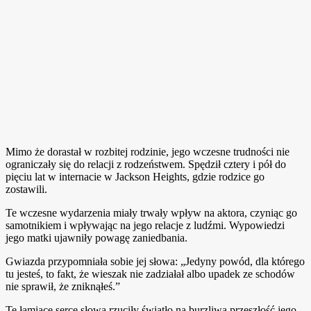
Mimo że dorastał w rozbitej rodzinie, jego wczesne trudności nie
ograniczały się do relacji z rodzeństwem. Spędził cztery i pół do
pięciu lat w internacie w Jackson Heights, gdzie rodzice go
zostawili.
Te wczesne wydarzenia miały trwały wpływ na aktora, czyniąc go
samotnikiem i wpływając na jego relacje z ludźmi. Wypowiedzi
jego matki ujawniły powagę zaniedbania.
Gwiazda przypomniała sobie jej słowa: „Jedyny powód, dla którego
tu jesteś, to fakt, że wieszak nie zadziałał albo upadek ze schodów
nie sprawił, że zniknąłeś.”
Te łamiące serce słowa rzuciły światło na burzliwą przeszłość jego