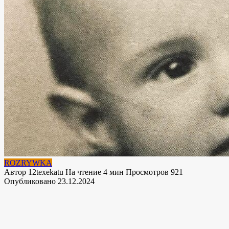
ROZRYWKA
Автор
12texekatu
На чтение
4 мин
Просмотров
921
Опубликовано
23.12.2024