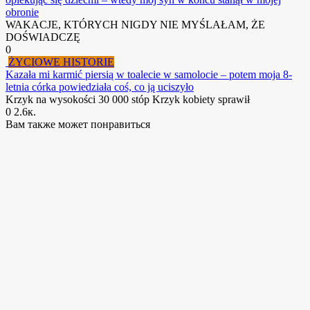
obronie
WAKACJE, KTÓRYCH NIGDY NIE MYŚLAŁAM, ŻE
DOŚWIADCZĘ
0
ŻYCIOWE HISTORIE
Kazała mi karmić piersią w toalecie w samolocie – potem moja 8-
letnia córka powiedziała coś, co ją uciszyło
Krzyk na wysokości 30 000 stóp Krzyk kobiety sprawił
0
2.6к.
Вам также может понравиться