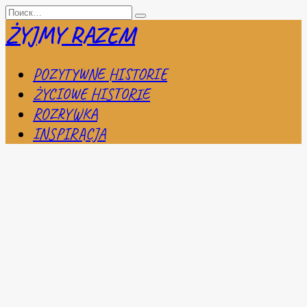
Перейти
Search
к
for:
ŻYJMY RAZEM
содержанию
POZYTYWNE HISTORIE
ŻYCIOWE HISTORIE
ROZRYWKA
INSPIRACJA