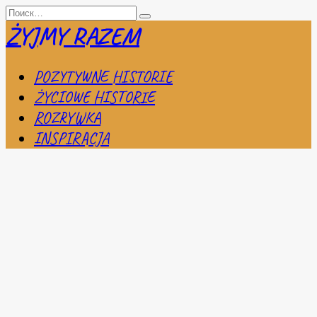
Перейти
Search
к
for:
ŻYJMY RAZEM
содержанию
POZYTYWNE HISTORIE
ŻYCIOWE HISTORIE
ROZRYWKA
INSPIRACJA