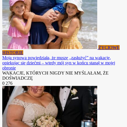
ŻYCIOWE
HISTORIE
Moja synowa powiedziała, że ​​muszę „zasłużyć” na wakacje,
opiekując się dziećmi – wtedy mój syn w końcu stanął w mojej
obronie
WAKACJE, KTÓRYCH NIGDY NIE MYŚLAŁAM, ŻE
DOŚWIADCZĘ
0
276