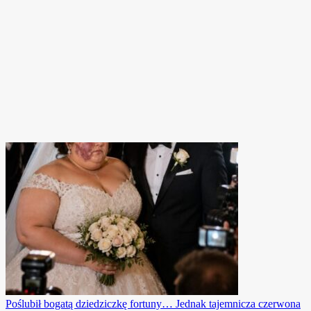
Poślubił bogatą dziedziczkę fortuny… Jednak tajemnicza czerwona