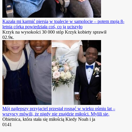
Kazała mi karmić piersią w toalecie w samolocie – potem moja 8-
letnia córka powiedziała coś, co ją uciszyło
Krzyk na wysokości 30 000 stóp Krzyk kobiety sprawił
0
2.9к.
Mój najlepszy przyjaciel przestał rosnąć w wieku ośmiu lat –
wszyscy mówili, że nigdy nie znajdzie miłości. Mylili się.
Obietnica, która stała się miłością Kiedy Noah i ja
0
141