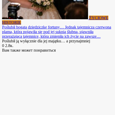
ŻYCIOWE
HISTORIE
Poślubił bogatą dziedziczkę fortuny… Jednak tajemnicza czerwona
plama, która pojawiła się pod jej suknią ślubną, ujawniła
przerażającą tajemnicę, która zmieniła ich życie na zawsze…
Poślubił ją wyłącznie dla jej majątku… a przynajmniej
0
2.8к.
Вам также может понравиться