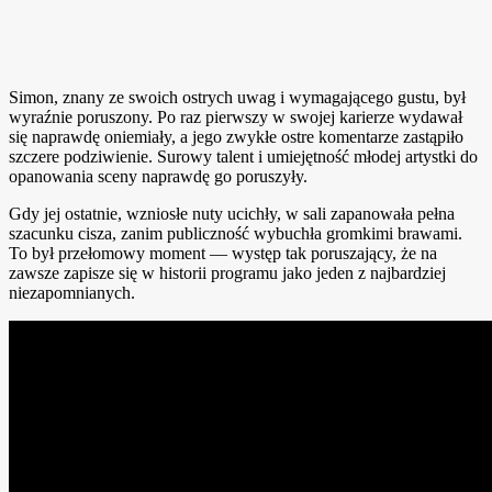
Simon, znany ze swoich ostrych uwag i wymagającego gustu, był
wyraźnie poruszony. Po raz pierwszy w swojej karierze wydawał
się naprawdę oniemiały, a jego zwykłe ostre komentarze zastąpiło
szczere podziwienie. Surowy talent i umiejętność młodej artystki do
opanowania sceny naprawdę go poruszyły.
Gdy jej ostatnie, wzniosłe nuty ucichły, w sali zapanowała pełna
szacunku cisza, zanim publiczność wybuchła gromkimi brawami.
To był przełomowy moment — występ tak poruszający, że na
zawsze zapisze się w historii programu jako jeden z najbardziej
niezapomnianych.