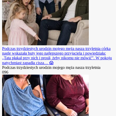
Podczas trzydziestych urodzin mojego męża nasza trzyletnia córka
nagle wskazała buty jego najlepszego przyjaciela i powiedziała:
„Tata płakał przy nich i prosił, żeby nikomu nie mówić”. W pokoju
natychmiast zapadła cisza… 😱
Podczas trzydziestych urodzin mojego męża nasza trzyletnia
0
96