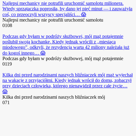
Najlepsi mechanicy nie potrafili uruchomić samolotu milionera.
Wtedy sprzątaczka poprosiła, by dano jej pięć minut — i zauważyła
coś, co przeoczyli wszyscy specjaliści… 😱
Najlepsi mechanicy nie potrafili uruchomić samolotu
0
108
Podczas gdy byłam w podróży służbowej, mój mąż potajemnie
poślubił swoją kochankę. Kiedy jednak wrócili z „miesiąca
miodowego”, odkryli, że rezydencja warta 42 miliony należała już
do kogoś innego… 😱
Podczas gdy byłam w podróży służbowej, mój mąż potajemnie
0
119
Kilka dni przed narodzinami naszych bliźniaczek mój mąż wyjechał
na wakacje z przyjaciółmi. Kiedy jednak wrócił do domu, zobaczył
przy dzieciach człowieka, którego nienawidził przez całe życie…
😱
Kilka dni przed narodzinami naszych bliźniaczek mój
0
71