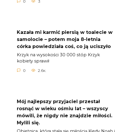
0
3
Kazała mi karmić piersią w toalecie w
samolocie – potem moja 8-letnia
córka powiedziała coś, co ją uciszyło
Krzyk na wysokości 30 000 stóp Krzyk
kobiety sprawił
0
2.6к.
Mój najlepszy przyjaciel przestał
rosnąć w wieku ośmiu lat – wszyscy
mówili, że nigdy nie znajdzie miłości.
Mylili się.
Obietnica, która stała się miłością Kiedy Noah i