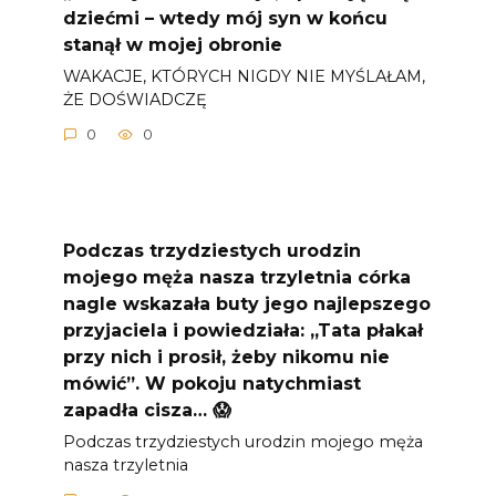
dziećmi – wtedy mój syn w końcu
stanął w mojej obronie
WAKACJE, KTÓRYCH NIGDY NIE MYŚLAŁAM,
ŻE DOŚWIADCZĘ
0
0
Podczas trzydziestych urodzin
mojego męża nasza trzyletnia córka
nagle wskazała buty jego najlepszego
przyjaciela i powiedziała: „Tata płakał
przy nich i prosił, żeby nikomu nie
mówić”. W pokoju natychmiast
zapadła cisza… 😱
Podczas trzydziestych urodzin mojego męża
nasza trzyletnia