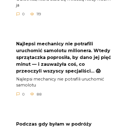
ja
0
119
Najlepsi mechanicy nie potrafili
uruchomić samolotu milionera. Wtedy
sprzątaczka poprosiła, by dano jej pięć
minut — i zauważyła coś, co
przeoczyli wszyscy specjaliści… 😱
Najlepsi mechanicy nie potrafili uruchomić
samolotu
0
88
Podczas gdy byłam w podróży