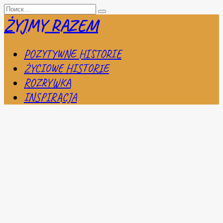
Перейти
Search
к
for:
ŻYJMY RAZEM
содержанию
POZYTYWNE HISTORIE
ŻYCIOWE HISTORIE
ROZRYWKA
INSPIRACJA