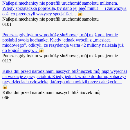
Najlepsi mechanicy nie potrafili uruchomić samolotu milionera.
Wtedy sprzątaczka poprosiła, by dano jej pięć minut — i zauważyła
coś, co przeoczyli wszyscy specjaliści…
Najlepsi mechanicy nie potrafili uruchomić samolotu
0
101
Podczas gdy byłam w podróży służbowej, mój mąż potajemnie
poślubił swoją kochankę. Kiedy jednak wrócili z „miesiąca
miodowego”, odkryli, że rezydencja warta 42 miliony należała już
do kogoś innego…
Podczas gdy byłam w podróży służbowej, mój mąż potajemnie
0
113
Kilka dni przed narodzinami naszych bliźniaczek mój mąż wyjechał
na wakacje z przyjaciółmi. Kiedy jednak wrócił do domu, zobaczył
przy dzieciach człowieka, którego nienawidził przez całe życie…
Kilka dni przed narodzinami naszych bliźniaczek mój
0
66