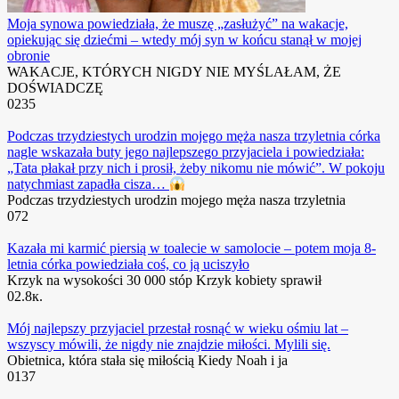
Moja synowa powiedziała, że ​​muszę „zasłużyć” na wakacje,
opiekując się dziećmi – wtedy mój syn w końcu stanął w mojej
obronie
WAKACJE, KTÓRYCH NIGDY NIE MYŚLAŁAM, ŻE
DOŚWIADCZĘ
0
235
Podczas trzydziestych urodzin mojego męża nasza trzyletnia córka
nagle wskazała buty jego najlepszego przyjaciela i powiedziała:
„Tata płakał przy nich i prosił, żeby nikomu nie mówić”. W pokoju
natychmiast zapadła cisza…
Podczas trzydziestych urodzin mojego męża nasza trzyletnia
0
72
Kazała mi karmić piersią w toalecie w samolocie – potem moja 8-
letnia córka powiedziała coś, co ją uciszyło
Krzyk na wysokości 30 000 stóp Krzyk kobiety sprawił
0
2.8к.
Mój najlepszy przyjaciel przestał rosnąć w wieku ośmiu lat –
wszyscy mówili, że nigdy nie znajdzie miłości. Mylili się.
Obietnica, która stała się miłością Kiedy Noah i ja
0
137