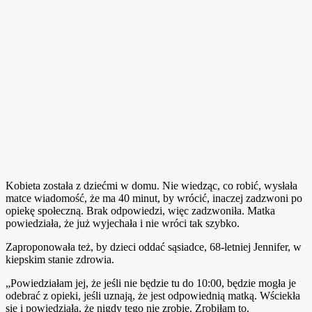
Kobieta została z dziećmi w domu. Nie wiedząc, co robić, wysłała
matce wiadomość, że ma 40 minut, by wrócić, inaczej zadzwoni po
opiekę społeczną. Brak odpowiedzi, więc zadzwoniła. Matka
powiedziała, że już wyjechała i nie wróci tak szybko.
Zaproponowała też, by dzieci oddać sąsiadce, 68-letniej Jennifer, w
kiepskim stanie zdrowia.
„Powiedziałam jej, że jeśli nie będzie tu do 10:00, będzie mogła je
odebrać z opieki, jeśli uznają, że jest odpowiednią matką. Wściekła
się i powiedziała, że nigdy tego nie zrobię. Zrobiłam to.