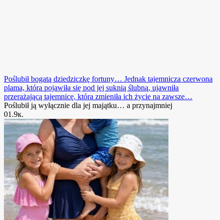
Poślubił bogatą dziedziczkę fortuny… Jednak tajemnicza czerwona
plama, która pojawiła się pod jej suknią ślubną, ujawniła
przerażającą tajemnicę, która zmieniła ich życie na zawsze…
Poślubił ją wyłącznie dla jej majątku… a przynajmniej
0
1.9к.