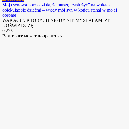
Moja synowa powiedziała, że ​​muszę „zasłużyć” na wakacje,
opiekując się dziećmi – wtedy mój syn w końcu stanął w mojej
obronie
WAKACJE, KTÓRYCH NIGDY NIE MYŚLAŁAM, ŻE
DOŚWIADCZĘ
0
235
Вам также может понравиться