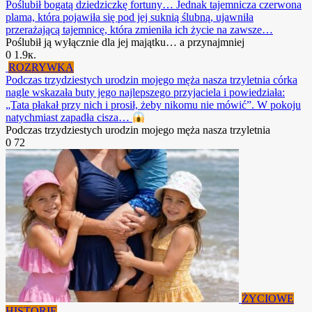
Poślubił bogatą dziedziczkę fortuny… Jednak tajemnicza czerwona
plama, która pojawiła się pod jej suknią ślubną, ujawniła
przerażającą tajemnicę, która zmieniła ich życie na zawsze…
Poślubił ją wyłącznie dla jej majątku… a przynajmniej
0
1.9к.
ROZRYWKA
Podczas trzydziestych urodzin mojego męża nasza trzyletnia córka
nagle wskazała buty jego najlepszego przyjaciela i powiedziała:
„Tata płakał przy nich i prosił, żeby nikomu nie mówić”. W pokoju
natychmiast zapadła cisza…
Podczas trzydziestych urodzin mojego męża nasza trzyletnia
0
72
ŻYCIOWE
HISTORIE