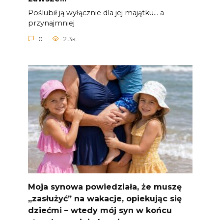
Poślubił ją wyłącznie dla jej majątku… a
przynajmniej
0
2.3к.
Moja synowa powiedziała, że ​​muszę
„zasłużyć” na wakacje, opiekując się
dziećmi – wtedy mój syn w końcu