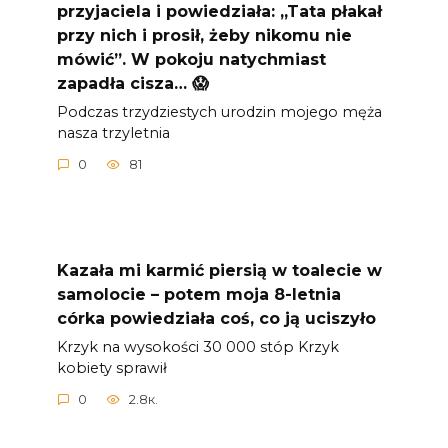
przyjaciela i powiedziała: „Tata płakał
przy nich i prosił, żeby nikomu nie
mówić”. W pokoju natychmiast
zapadła cisza… 😱
Podczas trzydziestych urodzin mojego męża
nasza trzyletnia
0
81
Kazała mi karmić piersią w toalecie w
samolocie – potem moja 8-letnia
córka powiedziała coś, co ją uciszyło
Krzyk na wysokości 30 000 stóp Krzyk
kobiety sprawił
0
2.8к.