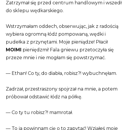
Zatrzymał się przed centrum handlowym i wszedł
do sklepu wędkarskiego.
Wstrzymałam oddech, obserwując, jak z radością
wybiera ogromną łódź pompowaną, wędki i
pudełka z przynętami. Moje pieniądze! Płacił
MOIMI
pieniędzmi! Fala gniewu przetoczyła się
przeze mnie i nie mogłam się powstrzymać.
— Ethan! Co ty, do diabła, robisz?! wybuchnęłam.
Zadrżał, przestraszony spojrzał na mnie, a potem
próbował odstawić łódź na półkę.
— Co ty tu robisz?! mamrotał.
— To ja powinnam cię o to zapytać! Wziąłeś moje