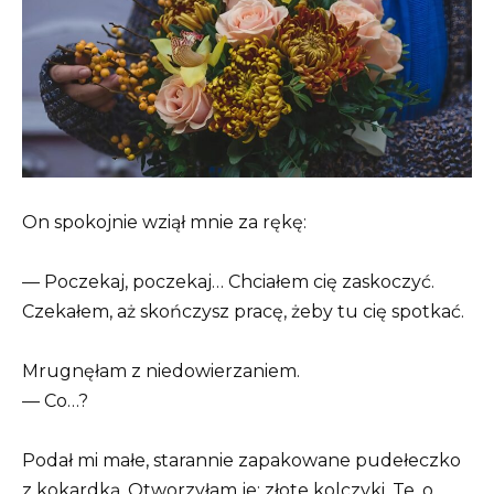
On spokojnie wziął mnie za rękę:
— Poczekaj, poczekaj… Chciałem cię zaskoczyć.
Czekałem, aż skończysz pracę, żeby tu cię spotkać.
Mrugnęłam z niedowierzaniem.
— Co…?
Podał mi małe, starannie zapakowane pudełeczko
z kokardką. Otworzyłam je: złote kolczyki. Te, o