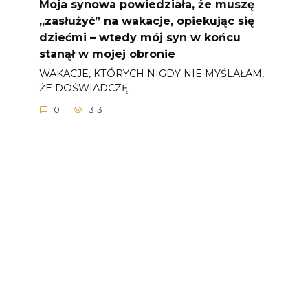
Moja synowa powiedziała, że ​​muszę
„zasłużyć” na wakacje, opiekując się
dziećmi – wtedy mój syn w końcu
stanął w mojej obronie
WAKACJE, KTÓRYCH NIGDY NIE MYŚLAŁAM,
ŻE DOŚWIADCZĘ
0
313