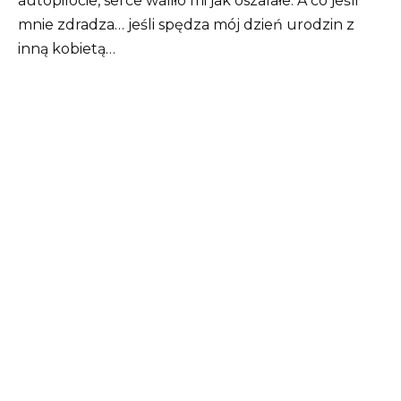
autopilocie, serce waliło mi jak oszalałe. A co jeśli
mnie zdradza… jeśli spędza mój dzień urodzin z
inną kobietą…