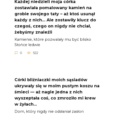
Każdej niedzieli moja córka
zostawiała pomalowany kamień na
grobie swojego taty – aż ktoś usunął
każdy z nich… Ale zostawiły klucz do
czegoś, czego on nigdy nie chciał,
żebyśmy znaleźli
Kamienie, które pozwalały mu być blisko
Słońce ledwie
0
522
Córki bliźniaczki moich sąsiadów
ukrywały się w moim pustym koszu na
śmieci — aż nagle jedna z nich
wyszeptała coś, co zmroziło mi krew
w żyłach…
Dom, który nigdy nie odsłaniał zasłon