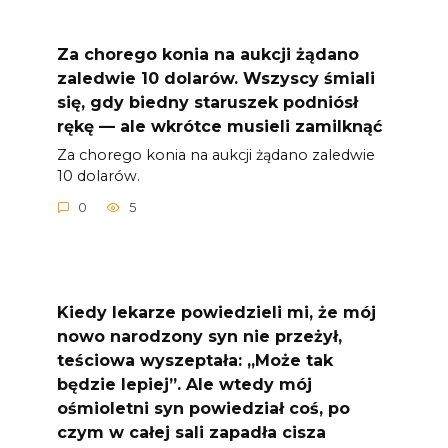
Za chorego konia na aukcji żądano
zaledwie 10 dolarów. Wszyscy śmiali
się, gdy biedny staruszek podniósł
rękę — ale wkrótce musieli zamilknąć
Za chorego konia na aukcji żądano zaledwie
10 dolarów.
0
5
Kiedy lekarze powiedzieli mi, że mój
nowo narodzony syn nie przeżył,
teściowa wyszeptała: „Może tak
będzie lepiej”. Ale wtedy mój
ośmioletni syn powiedział coś, po
czym w całej sali zapadła cisza