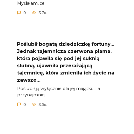
Myślałam, że
0
3.7к.
Poślubił bogatą dziedziczkę fortuny…
Jednak tajemnicza czerwona plama,
która pojawiła się pod jej suknią
ślubną, ujawniła przerażającą
tajemnicę, która zmieniła ich życie na
zawsze…
Poślubił ją wyłącznie dla jej majątku… a
przynajmniej
0
3.5к.