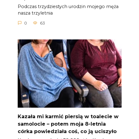
Podczas trzydziestych urodzin mojego męża
nasza trzyletnia
0
63
Kazała mi karmić piersią w toalecie w
samolocie – potem moja 8-letnia
córka powiedziała coś, co ją uciszyło