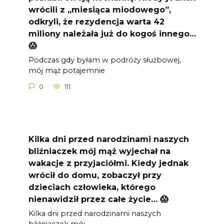
wrócili z „miesiąca miodowego”,
odkryli, że rezydencja warta 42
miliony należała już do kogoś innego…
😱
Podczas gdy byłam w podróży służbowej,
mój mąż potajemnie
0
111
Kilka dni przed narodzinami naszych
bliźniaczek mój mąż wyjechał na
wakacje z przyjaciółmi. Kiedy jednak
wrócił do domu, zobaczył przy
dzieciach człowieka, którego
nienawidził przez całe życie… 😱
Kilka dni przed narodzinami naszych
bliźniaczek mój