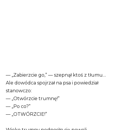
— „Zabierzcie go,” — szepnął ktoś z tłumu…
Ale dowódca spojrzał na psa i powiedział
stanowczo:
— „Otwórzcie trumnę!”
— „Po co?”
— „OTWÓRZCIE!”
Wieko trumny podnosiło się powoli…