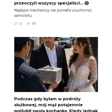
przeoczyli wszyscy specjaliści… 😱
Najlepsi mechanicy nie potrafili uruchomić
samolotu
0
97
Podczas gdy byłam w podróży
służbowej, mój mąż potajemnie
poślubił swoją kochankę. Kiedy jednak