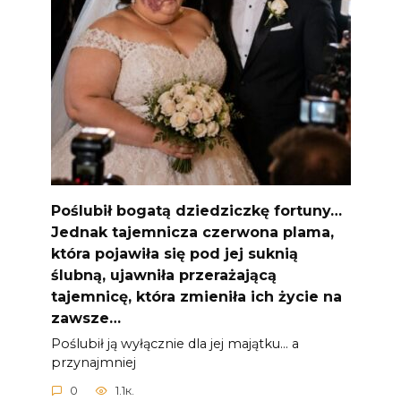
Poślubił bogatą dziedziczkę fortuny…
Jednak tajemnicza czerwona plama,
która pojawiła się pod jej suknią
ślubną, ujawniła przerażającą
tajemnicę, która zmieniła ich życie na
zawsze…
Poślubił ją wyłącznie dla jej majątku… a
przynajmniej
0
1.1к.