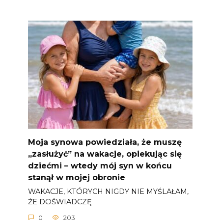
Moja synowa powiedziała, że ​​muszę
„zasłużyć” na wakacje, opiekując się
dziećmi – wtedy mój syn w końcu
stanął w mojej obronie
WAKACJE, KTÓRYCH NIGDY NIE MYŚLAŁAM,
ŻE DOŚWIADCZĘ
0
203