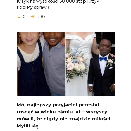
Krzyk na wysokości 30 000 stóp Krzyk
kobiety sprawił
0
2.8к.
Mój najlepszy przyjaciel przestał
rosnąć w wieku ośmiu lat – wszyscy
mówili, że nigdy nie znajdzie miłości.
Mylili się.