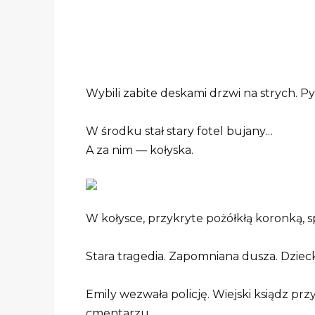
Wybili zabite deskami drzwi na strych. Pył
W środku stał stary fotel bujany…
A za nim — kołyska.
W kołysce, przykryte pożółkłą koronką, 
Stara tragedia. Zapomniana dusza. Dziec
Emily wezwała policję. Wiejski ksiądz p
cmentarzu.