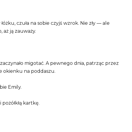
łóżku, czuła na sobie czyjś wzrok. Nie zły — ale
, aż ją zauważy.
o zaczynało migotać. A pewnego dnia, patrząc przez
ie okienku na poddaszu.
bie Emily.
 pożółkłą kartkę.