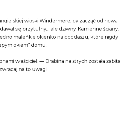
 angielskiej wioski Windermere, by zacząć od nowa
dawał się przytulny… ale dziwny. Kamienne ściany,
I jedno maleńkie okienko na poddaszu, które nigdy
„ślepym okiem” domu.
nami właściciel. — Drabina na strych została zabita
 zwracaj na to uwagi.