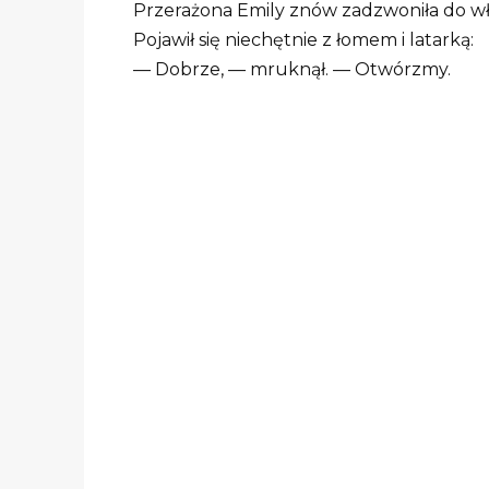
Przerażona Emily znów zadzwoniła do wła
Pojawił się niechętnie z łomem i latarką:
— Dobrze, — mruknął. — Otwórzmy.