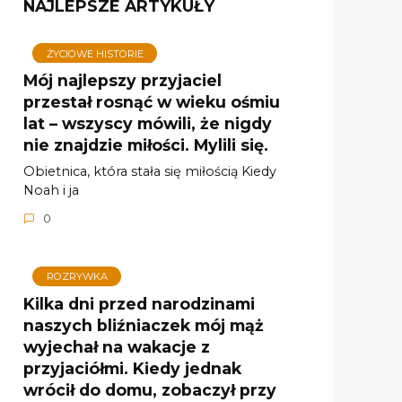
NAJLEPSZE ARTYKUŁY
ŻYCIOWE HISTORIE
Mój najlepszy przyjaciel
przestał rosnąć w wieku ośmiu
lat – wszyscy mówili, że nigdy
nie znajdzie miłości. Mylili się.
Obietnica, która stała się miłością Kiedy
Noah i ja
0
ROZRYWKA
Kilka dni przed narodzinami
naszych bliźniaczek mój mąż
wyjechał na wakacje z
przyjaciółmi. Kiedy jednak
wrócił do domu, zobaczył przy