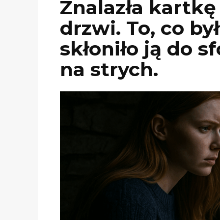
Znalazła kartk
drzwi. To, co by
skłoniło ją do s
na strych.