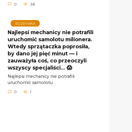
0
38
ROZRYWKA
Najlepsi mechanicy nie potrafili
uruchomić samolotu milionera.
Wtedy sprzątaczka poprosiła,
by dano jej pięć minut — i
zauważyła coś, co przeoczyli
wszyscy specjaliści… 😱
Najlepsi mechanicy nie potrafili
uruchomić samolotu
0
1