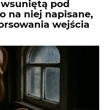
ę wsuniętą pod
ło na niej napisane,
forsowania wejścia