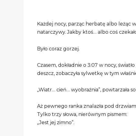
Każdej nocy, parząc herbatę albo leżąc w 
natarczywy. Jakby ktoś… albo coś czekało
Było coraz gorzej.
Czasem, dokładnie o 3:07 w nocy, światł
deszcz, zobaczyła sylwetkę w tym właśn
„Wiatr… cień… wyobraźnia”, powtarzała so
Aż pewnego ranka znalazła pod drzwiami
Tylko trzy słowa, nierównym pismem:
„Jest jej zimno”.