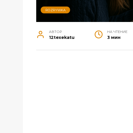
ROZRYWKA
АВТОР
НА ЧТЕНИЕ
12texekatu
3 мин