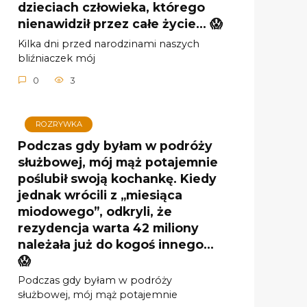
dzieciach człowieka, którego
nienawidził przez całe życie… 😱
Kilka dni przed narodzinami naszych
bliźniaczek mój
0
3
ROZRYWKA
Podczas gdy byłam w podróży
służbowej, mój mąż potajemnie
poślubił swoją kochankę. Kiedy
jednak wrócili z „miesiąca
miodowego”, odkryli, że
rezydencja warta 42 miliony
należała już do kogoś innego…
😱
Podczas gdy byłam w podróży
służbowej, mój mąż potajemnie