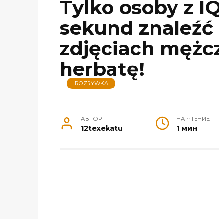
Tylko osoby z IQ
sekund znaleźć 
zdjęciach mężc
herbatę!
ROZRYWKA
АВТОР
НА ЧТЕНИЕ
12texekatu
1 мин