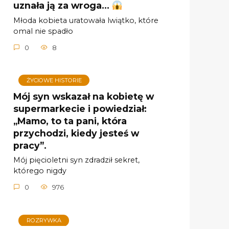
uznała ją za wroga…
Młoda kobieta uratowała lwiątko, które
omal nie spadło
0
8
ŻYCIOWE HISTORIE
Mój syn wskazał na kobietę w
supermarkecie i powiedział:
„Mamo, to ta pani, która
przychodzi, kiedy jesteś w
pracy”.
Mój pięcioletni syn zdradził sekret,
którego nigdy
0
976
ROZRYWKA