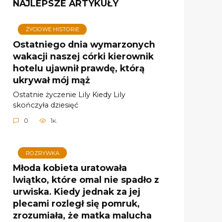
NAJLEPSZE ARTYKUŁY
ŻYCIOWE HISTORIE
Ostatniego dnia wymarzonych
wakacji naszej córki kierownik
hotelu ujawnił prawdę, którą
ukrywał mój mąż
Ostatnie życzenie Lily Kiedy Lily
skończyła dziesięć
0
1к.
ROZRYWKA
Młoda kobieta uratowała
lwiątko, które omal nie spadło z
urwiska. Kiedy jednak za jej
plecami rozległ się pomruk,
zrozumiała, że matka malucha