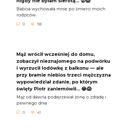
nigdy nie byłam sierotą… 😦😱
Babcia wychowała mnie po śmierci moich
rodziców.
0
58
Mąż wrócił wcześniej do domu,
zobaczył nieznajomego na podwórku
i wyrzucił lodówkę z balkonu — ale
przy bramie niebios trzeci mężczyzna
wypowiedział zdanie, po którym
święty Piotr zaniemówił… 😂😱
Mąż od dawna podejrzewał żonę o zdradę i
pewnego dnia
0
41