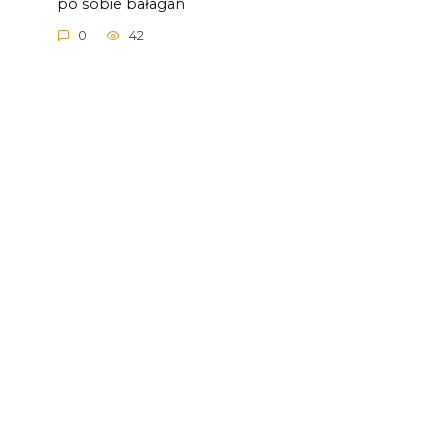
po sobie bałagan
0
42