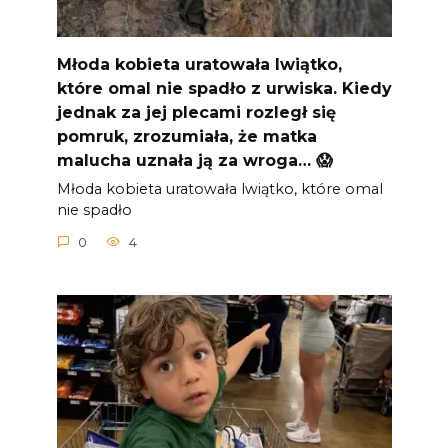
Młoda kobieta uratowała lwiątko,
które omal nie spadło z urwiska. Kiedy
jednak za jej plecami rozległ się
pomruk, zrozumiała, że matka
malucha uznała ją za wroga… 😱
Młoda kobieta uratowała lwiątko, które omal
nie spadło
0
4