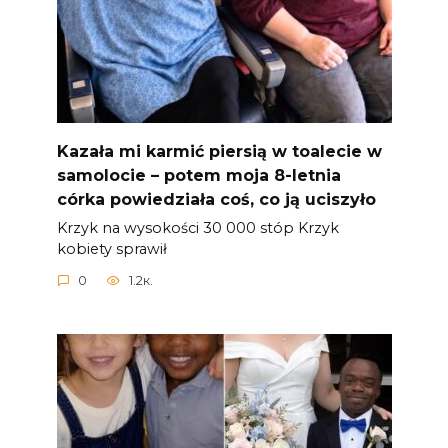
Kazała mi karmić piersią w toalecie w
samolocie – potem moja 8-letnia
córka powiedziała coś, co ją uciszyło
Krzyk na wysokości 30 000 stóp Krzyk
kobiety sprawił
0
1.2к.