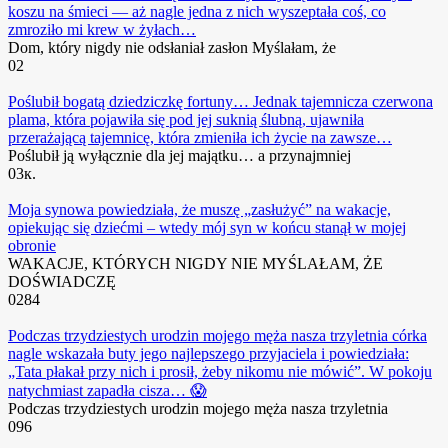
koszu na śmieci — aż nagle jedna z nich wyszeptała coś, co
zmroziło mi krew w żyłach…
Dom, który nigdy nie odsłaniał zasłon Myślałam, że
0
2
Poślubił bogatą dziedziczkę fortuny… Jednak tajemnicza czerwona
plama, która pojawiła się pod jej suknią ślubną, ujawniła
przerażającą tajemnicę, która zmieniła ich życie na zawsze…
Poślubił ją wyłącznie dla jej majątku… a przynajmniej
0
3к.
Moja synowa powiedziała, że ​​muszę „zasłużyć” na wakacje,
opiekując się dziećmi – wtedy mój syn w końcu stanął w mojej
obronie
WAKACJE, KTÓRYCH NIGDY NIE MYŚLAŁAM, ŻE
DOŚWIADCZĘ
0
284
Podczas trzydziestych urodzin mojego męża nasza trzyletnia córka
nagle wskazała buty jego najlepszego przyjaciela i powiedziała:
„Tata płakał przy nich i prosił, żeby nikomu nie mówić”. W pokoju
natychmiast zapadła cisza… 😱
Podczas trzydziestych urodzin mojego męża nasza trzyletnia
0
96