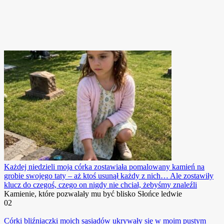
Każdej niedzieli moja córka zostawiała pomalowany kamień na
grobie swojego taty – aż ktoś usunął każdy z nich… Ale zostawiły
klucz do czegoś, czego on nigdy nie chciał, żebyśmy znaleźli
Kamienie, które pozwalały mu być blisko Słońce ledwie
0
2
Córki bliźniaczki moich sąsiadów ukrywały się w moim pustym