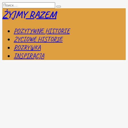
Перейти
Search
к
for:
ŻYJMY RAZEM
содержанию
POZYTYWNE HISTORIE
ŻYCIOWE HISTORIE
ROZRYWKA
INSPIRACJA