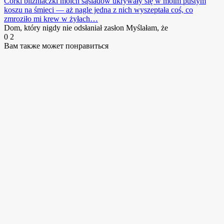
Córki bliźniaczki moich sąsiadów ukrywały się w moim pustym
koszu na śmieci — aż nagle jedna z nich wyszeptała coś, co
zmroziło mi krew w żyłach…
Dom, który nigdy nie odsłaniał zasłon Myślałam, że
0
2
Вам также может понравиться