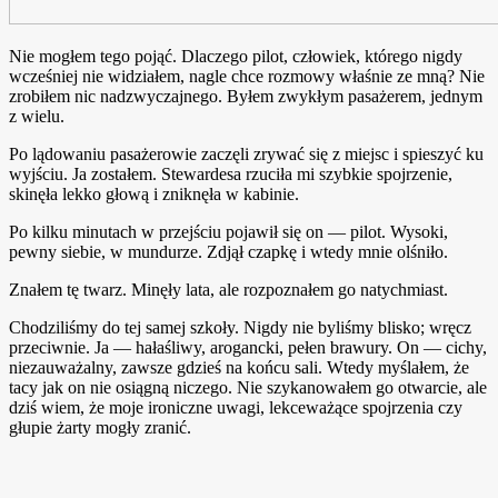
Nie mogłem tego pojąć. Dlaczego pilot, człowiek, którego nigdy
wcześniej nie widziałem, nagle chce rozmowy właśnie ze mną? Nie
zrobiłem nic nadzwyczajnego. Byłem zwykłym pasażerem, jednym
z wielu.
Po lądowaniu pasażerowie zaczęli zrywać się z miejsc i spieszyć ku
wyjściu. Ja zostałem. Stewardesa rzuciła mi szybkie spojrzenie,
skinęła lekko głową i zniknęła w kabinie.
Po kilku minutach w przejściu pojawił się on — pilot. Wysoki,
pewny siebie, w mundurze. Zdjął czapkę i wtedy mnie olśniło.
Znałem tę twarz. Minęły lata, ale rozpoznałem go natychmiast.
Chodziliśmy do tej samej szkoły. Nigdy nie byliśmy blisko; wręcz
przeciwnie. Ja — hałaśliwy, arogancki, pełen brawury. On — cichy,
niezauważalny, zawsze gdzieś na końcu sali. Wtedy myślałem, że
tacy jak on nie osiągną niczego. Nie szykanowałem go otwarcie, ale
dziś wiem, że moje ironiczne uwagi, lekceważące spojrzenia czy
głupie żarty mogły zranić.