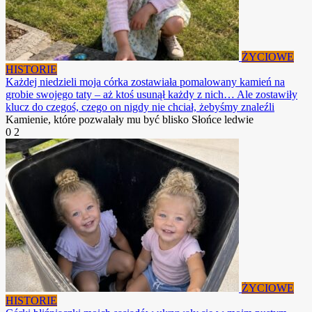
ŻYCIOWE
HISTORIE
Każdej niedzieli moja córka zostawiała pomalowany kamień na
grobie swojego taty – aż ktoś usunął każdy z nich… Ale zostawiły
klucz do czegoś, czego on nigdy nie chciał, żebyśmy znaleźli
Kamienie, które pozwalały mu być blisko Słońce ledwie
0
2
ŻYCIOWE
HISTORIE