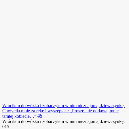
Wróciłam do wózka i zobaczyłam w nim nieznajomą dziewczynkę.
Chwyciła mnie za rękę i wyszeptała: „Proszę, nie oddawaj mnie
tamtej kobiecie…” 😱
Wróciłam do wózka i zobaczyłam w nim nieznajomą dziewczynkę.
0
15