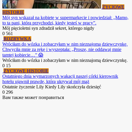
ŻYCIOWE
HISTORIE
Mój syn wskazał na kobietę w supermarkecie i powiedział: „Mamo,
to ta pani, która przychodzi, kiedy jesteś w pracy”.
Mój pięcioletni syn zdradził sekret, którego nigdy
0
561
ROZRYWKA
Wróciłam do wózka i zobaczyłam w nim nieznajomą dziewczynkę.
Chwyciła mnie za rękę i wyszeptała: „Proszę, nie oddawaj mnie
tamtej kobiecie…” 😱
Wróciłam do wózka i zobaczyłam w nim nieznajomą dziewczynkę.
0
15
ŻYCIOWE HISTORIE
Ostatniego dnia wymarzonych wakacji naszej córki kierownik
hotelu ujawnił prawdę, którą ukrywał mój mąż
Ostatnie życzenie Lily Kiedy Lily skończyła dziesięć
0
296
Вам также может понравиться