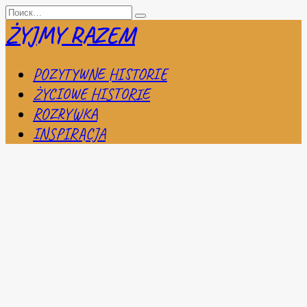
Перейти
Search
к
for:
ŻYJMY RAZEM
содержанию
POZYTYWNE HISTORIE
ŻYCIOWE HISTORIE
ROZRYWKA
INSPIRACJA