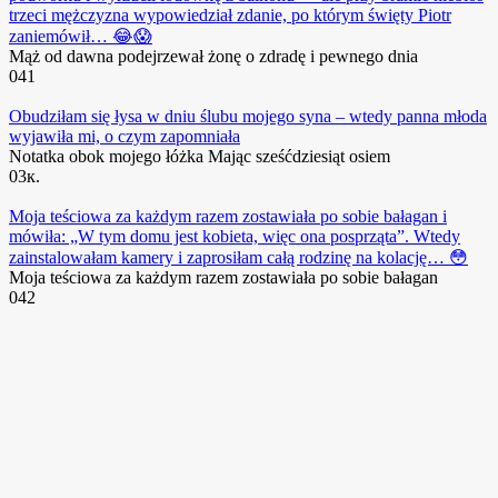
trzeci mężczyzna wypowiedział zdanie, po którym święty Piotr
zaniemówił… 😂😱
Mąż od dawna podejrzewał żonę o zdradę i pewnego dnia
0
41
Obudziłam się łysa w dniu ślubu mojego syna – wtedy panna młoda
wyjawiła mi, o czym zapomniała
Notatka obok mojego łóżka Mając sześćdziesiąt osiem
0
3к.
Moja teściowa za każdym razem zostawiała po sobie bałagan i
mówiła: „W tym domu jest kobieta, więc ona posprząta”. Wtedy
zainstalowałam kamery i zaprosiłam całą rodzinę na kolację… 😳
Moja teściowa za każdym razem zostawiała po sobie bałagan
0
42