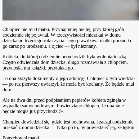
Chłopiec nie miał matki. Przynajmniej nie tej, przy której grób
codziennie się pojawiał. W rzeczywistości mieszkał w domu
dziecka od trzeciego roku życia. Jego prawdziwa matka porzuciła
go zaraz po urodzeniu, a ojciec — był nieznany.
Kobieta, do której codziennie przychodził, była wolontariuszką.
Często odwiedzała dom dziecka, długo rozmawiała z chłopcem,
przynosiła mu książki, przytulała go.
To ona złożyła dokumenty o jego adopcję. Chłopiec o tym wiedział
— po raz pierwszy uwierzył, że może być kochany. Że będzie miał
dom.
Ale na dwa dni przed podpisaniem papierów kobieta zginęła w
wypadku samochodowym. Powiedziano chłopcu, że ona «nie
będzie mogła już przychodzić».
Chłopiec dowiedział się, gdzie jest pochowana, i zaczął codziennie
uciekać z domu dziecka — tylko po to, by powiedzieć jej, że tęskni.
Potrzebował matki.