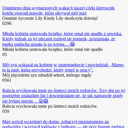
Ostatniego dnia wymarzonych wakacji naszej córki kierownik
hotelu ujawnił prawdę, którą ukrywał mój mąż
Ostatnie życzenie Lily Kiedy Lily skończyła dziesięć
0
296
Młoda kobieta uratowała lwiątko, które omal nie spadło z urwiska.
Kiedy jednak za jej plecami rozległ się pomruk, zrozumiała, że
matka malucha uznała ją za wroga… 😱
Młoda kobieta uratowała lwiątko, które omal nie spadło
0
5
Mój syn wskazał na kobietę w supermarkecie i powiedział: „Mamo,
to ta pani, która przychodzi, kiedy jesteś w pracy”.
Mój pięcioletni syn zdradził sekret, którego nigdy
0
561
Babcia wychowała mnie po śmierci moich rodziców. Trzy dni po jej
pogrzebie znalazłam list i dowiedziałam się, że tak naprawdę nigdy
nie byłam sierotą… 😦😱
Babcia wychowała mnie po śmierci moich rodziców.
0
59
Mąż wrócił wcześniej do domu, zobaczył nieznajomego na
podwórku i wyrzucił lodówkę z balkonu — ale przy bramie niebios