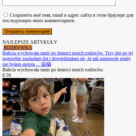
Сохранить моё имя, email и адрес сайта в этом браузере для
последующих моих комментариев.
NAJLEPSZE ARTYKUŁY
ROZRYWKA
Babcia wychowała mnie po śmierci moich rodziców. Trzy dni po jej
pogrzebie znalazłam list i dowiedziałam się, że tak naprawdę nigdy
nie byłam sierotą… 😦😱
Babcia wychowała mnie po śmierci moich rodziców.
0
59