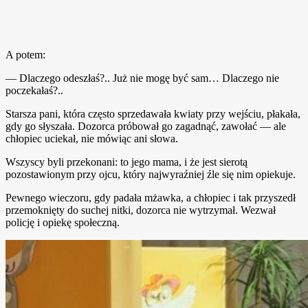
A potem:
— Dlaczego odeszłaś?.. Już nie mogę być sam… Dlaczego nie
poczekałaś?..
Starsza pani, która często sprzedawała kwiaty przy wejściu, płakała,
gdy go słyszała. Dozorca próbował go zagadnąć, zawołać — ale
chłopiec uciekał, nie mówiąc ani słowa.
Wszyscy byli przekonani: to jego mama, i że jest sierotą
pozostawionym przy ojcu, który najwyraźniej źle się nim opiekuje.
Pewnego wieczoru, gdy padała mżawka, a chłopiec i tak przyszedł
przemoknięty do suchej nitki, dozorca nie wytrzymał. Wezwał
policję i opiekę społeczną.