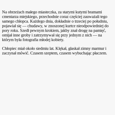
Na obrzeżach małego miasteczka, za starymi kutymi bramami
cmentarza miejskiego, przechodnie coraz częściej zauważali tego
samego chłopca. Każdego dnia, dokładnie o trzeciej po południu,
pojawiał się — chudawy, w znoszonej kurtce nieodpowiedniej do
pory roku. Szedł pewnym krokiem, jakby znał drogę na pamięć,
omijał inne groby i zatrzymywał się przy jednym z nich — na
którym była fotografia młodej kobiety.
Chłopiec miał około siedmiu lat. Klękał, głaskał zimny marmur i
zaczynał mówić. Czasem szeptem, czasem wybuchając płaczem.