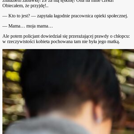
znalazłem zabawkę! Że za nią tęsknię! Ona na mnie czeka!
Obiecałem, że przyjdę!..
— Kto to jest? — zapytała łagodnie pracownica opieki społecznej.
— Mama… moja mama…
Ale potem policjant dowiedział się przerażającej prawdy o chłopcu:
w rzeczywistości kobieta pochowana tam nie była jego matką.