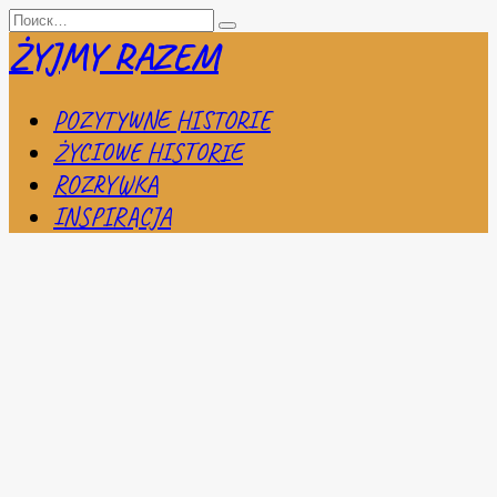
Перейти
Search
к
for:
ŻYJMY RAZEM
содержанию
POZYTYWNE HISTORIE
ŻYCIOWE HISTORIE
ROZRYWKA
INSPIRACJA