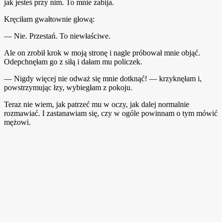
jak jesteś przy nim. To mnie zabija.
Kręciłam gwałtownie głową:
— Nie. Przestań. To niewłaściwe.
Ale on zrobił krok w moją stronę i nagle próbował mnie objąć.
Odepchnęłam go z siłą i dałam mu policzek.
— Nigdy więcej nie odważ się mnie dotknąć! — krzyknęłam i,
powstrzymując łzy, wybiegłam z pokoju.
Teraz nie wiem, jak patrzeć mu w oczy, jak dalej normalnie
rozmawiać. I zastanawiam się, czy w ogóle powinnam o tym mówić
mężowi.