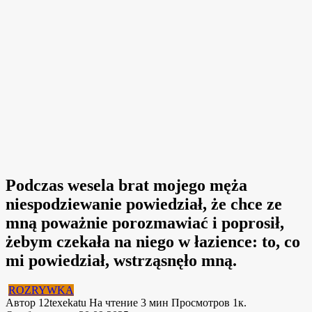
Podczas wesela brat mojego męża
niespodziewanie powiedział, że chce ze
mną poważnie porozmawiać i poprosił,
żebym czekała na niego w łazience: to, co
mi powiedział, wstrząsnęło mną.
ROZRYWKA
Автор
12texekatu
На чтение
3 мин
Просмотров
1к.