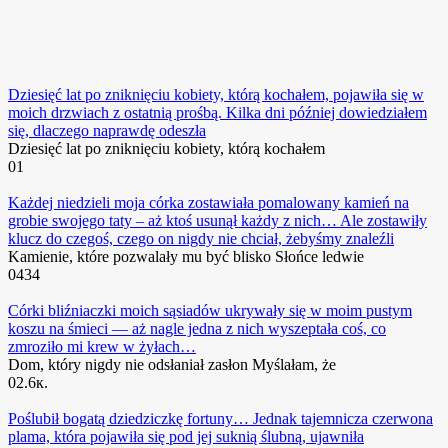
Dziesięć lat po zniknięciu kobiety, którą kochałem, pojawiła się w
moich drzwiach z ostatnią prośbą. Kilka dni później dowiedziałem
się, dlaczego naprawdę odeszła
Dziesięć lat po zniknięciu kobiety, którą kochałem
0
1
Każdej niedzieli moja córka zostawiała pomalowany kamień na
grobie swojego taty – aż ktoś usunął każdy z nich… Ale zostawiły
klucz do czegoś, czego on nigdy nie chciał, żebyśmy znaleźli
Kamienie, które pozwalały mu być blisko Słońce ledwie
0
434
Córki bliźniaczki moich sąsiadów ukrywały się w moim pustym
koszu na śmieci — aż nagle jedna z nich wyszeptała coś, co
zmroziło mi krew w żyłach…
Dom, który nigdy nie odsłaniał zasłon Myślałam, że
0
2.6к.
Poślubił bogatą dziedziczkę fortuny… Jednak tajemnicza czerwona
plama, która pojawiła się pod jej suknią ślubną, ujawniła