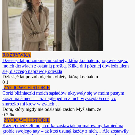
ROZRYWKA
Dziesięć lat po zniknięciu kobiety, którą kochałem, pojawiła się w
moich drzwiach z ostatnią prośbą. Kilka dni później dowiedziałem
się, dlaczego naprawdę odeszła
Dziesięć lat po zniknięciu kobiety, którą kochałem
0
1
ŻYCIOWE HISTORIE
Córki bliźniaczki moich sąsiadów ukrywały się w moim pustym
koszu na śmieci — aż nagle jedna z nich wyszeptała coś, co
zmroziło mi krew w żyłach…
Dom, który nigdy nie odsłaniał zasłon Myślałam, że
0
2.6к.
ŻYCIOWE HISTORIE
Każdej niedzieli moja córka zostawiała pomalowany kamień na
grobie swojego taty – aż ktoś usunął każdy z nich… Ale zostawiły