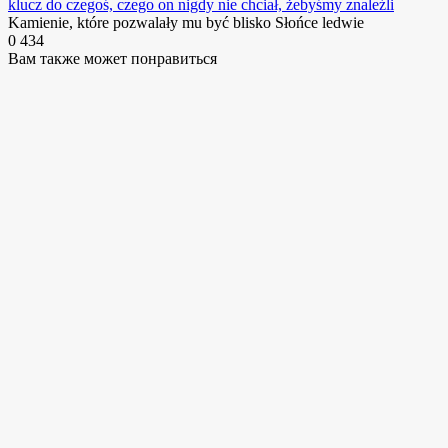
klucz do czegoś, czego on nigdy nie chciał, żebyśmy znaleźli
Kamienie, które pozwalały mu być blisko Słońce ledwie
0
434
Вам также может понравиться