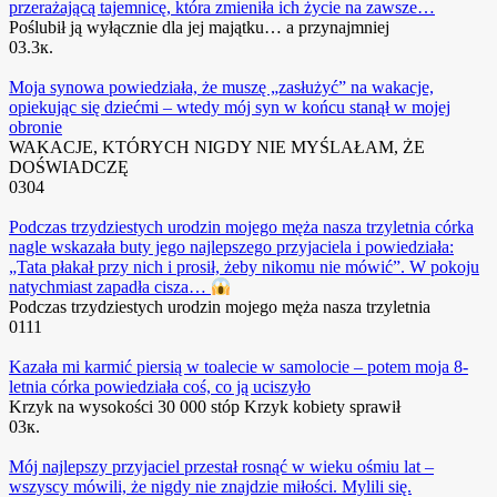
przerażającą tajemnicę, która zmieniła ich życie na zawsze…
Poślubił ją wyłącznie dla jej majątku… a przynajmniej
0
3.3к.
Moja synowa powiedziała, że ​​muszę „zasłużyć” na wakacje,
opiekując się dziećmi – wtedy mój syn w końcu stanął w mojej
obronie
WAKACJE, KTÓRYCH NIGDY NIE MYŚLAŁAM, ŻE
DOŚWIADCZĘ
0
304
Podczas trzydziestych urodzin mojego męża nasza trzyletnia córka
nagle wskazała buty jego najlepszego przyjaciela i powiedziała:
„Tata płakał przy nich i prosił, żeby nikomu nie mówić”. W pokoju
natychmiast zapadła cisza…
Podczas trzydziestych urodzin mojego męża nasza trzyletnia
0
111
Kazała mi karmić piersią w toalecie w samolocie – potem moja 8-
letnia córka powiedziała coś, co ją uciszyło
Krzyk na wysokości 30 000 stóp Krzyk kobiety sprawił
0
3к.
Mój najlepszy przyjaciel przestał rosnąć w wieku ośmiu lat –
wszyscy mówili, że nigdy nie znajdzie miłości. Mylili się.