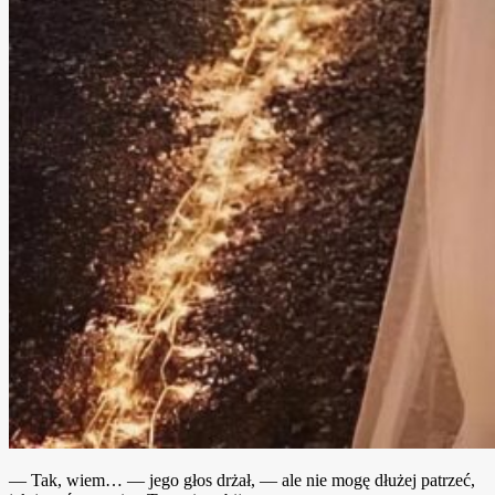
— Tak, wiem… — jego głos drżał, — ale nie mogę dłużej patrzeć,