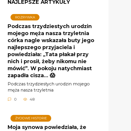
NAJLEPSZE ARTYKUŁY
ROZRYWKA
Podczas trzydziestych urodzin
mojego męża nasza trzyletnia
córka nagle wskazała buty jego
najlepszego przyjaciela i
powiedziała: „Tata płakał przy
nich i prosił, żeby nikomu nie
mówić”. W pokoju natychmiast
zapadła cisza… 😱
Podczas trzydziestych urodzin mojego
męża nasza trzyletnia
0
48
ŻYCIOWE HISTORIE
Moja synowa powiedziała, że ​​