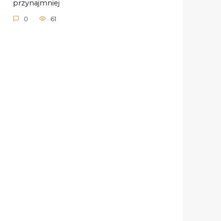
przynajmniej
0
61