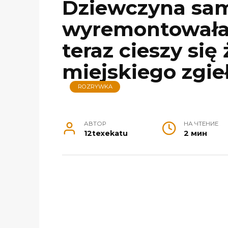
Dziewczyna sam
wyremontowała 
teraz cieszy się
miejskiego zgie
ROZRYWKA
АВТОР
НА ЧТЕНИЕ
12texekatu
2 мин