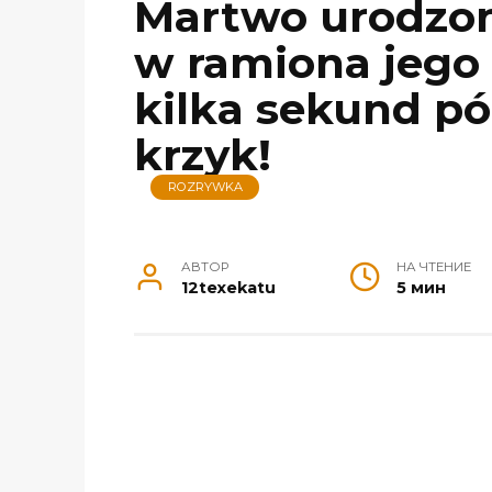
Martwo urodzon
w ramiona jego 
kilka sekund póź
krzyk!
ROZRYWKA
АВТОР
НА ЧТЕНИЕ
12texekatu
5 мин