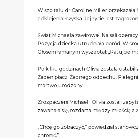
W szpitalu dr Caroline Miller przekazał
odklejenia łożyska. Jej życie jest zagrożon
Świat Michaela zawirował. Na sali operacyjn
Pozycja dziecka utrudniała poród. W śro
Głosem łamanym wyszeptał: „Ratujcie moją
Po kilku godzinach Olivia została ustabil
Żaden płacz. Żadnego oddechu. Pielęgniar
martwo urodzony.
Zrozpaczeni Michael i Olivia zostali zapyta
zawahała się, rozdarta między miłością a
„Chcę go zobaczyć,” powiedział stanowczo
chronić.”