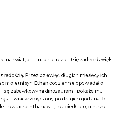
o na świat, a jednak nie rozległ się żaden dźwięk.
 z radością. Przez dziewięć długich miesięcy ich
edmioletni syn Ethan codziennie opowiadał o
eli się zabawkowymi dinozaurami i pokaże mu
 często wracał zmęczony po długich godzinach
gle powtarzał Ethanowi: „Już niedługo, mistrzu.