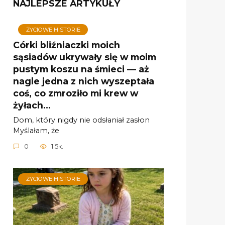
NAJLEPSZE ARTYKUŁY
ŻYCIOWE HISTORIE
Córki bliźniaczki moich
sąsiadów ukrywały się w moim
pustym koszu na śmieci — aż
nagle jedna z nich wyszeptała
coś, co zmroziło mi krew w
żyłach…
Dom, który nigdy nie odsłaniał zasłon
Myślałam, że
0
1.5к.
ŻYCIOWE HISTORIE