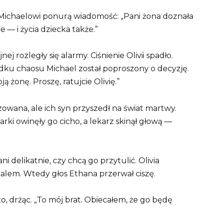
a Michaelowi ponurą wiadomość: „Pani żona doznała
e — i życia dziecka także.”
ej rozległy się alarmy. Ciśnienie Olivii spadło.
dku chaosu Michael został poproszony o decyzję.
 żonę. Proszę, ratujcie Olivię.”
izowana, ale ich syn przyszedł na świat martwy.
ki owinęły go cicho, a lekarz skinął głową —
ni delikatnie, czy chcą go przytulić. Olivia
 żalem. Wtedy głos Ethana przerwał ciszę.
, drżąc. „To mój brat. Obiecałem, że go będę