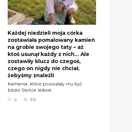
Każdej niedzieli moja córka
zostawiała pomalowany kamień
na grobie swojego taty – aż
ktoś usunął każdy z nich… Ale
zostawiły klucz do czegoś,
czego on nigdy nie chciał,
żebyśmy znaleźli
Kamienie, które pozwalały mu być
blisko Słońce ledwie
0
331