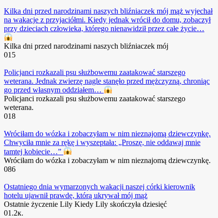
Kilka dni przed narodzinami naszych bliźniaczek mój mąż wyjechał
na wakacje z przyjaciółmi. Kiedy jednak wrócił do domu, zobaczył
przy dzieciach człowieka, którego nienawidził przez całe życie…
Kilka dni przed narodzinami naszych bliźniaczek mój
0
15
Policjanci rozkazali psu służbowemu zaatakować starszego
weterana. Jednak zwierzę nagle stanęło przed mężczyzną, chroniąc
go przed własnym oddziałem…
Policjanci rozkazali psu służbowemu zaatakować starszego
weterana.
0
18
Wróciłam do wózka i zobaczyłam w nim nieznajomą dziewczynkę.
Chwyciła mnie za rękę i wyszeptała: „Proszę, nie oddawaj mnie
tamtej kobiecie…”
Wróciłam do wózka i zobaczyłam w nim nieznajomą dziewczynkę.
0
86
Ostatniego dnia wymarzonych wakacji naszej córki kierownik
hotelu ujawnił prawdę, którą ukrywał mój mąż
Ostatnie życzenie Lily Kiedy Lily skończyła dziesięć
0
1.2к.