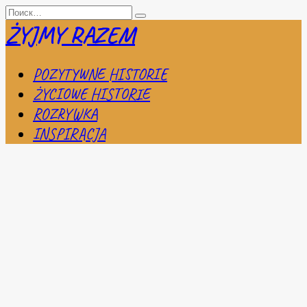
Перейти
Search
к
for:
ŻYJMY RAZEM
содержанию
POZYTYWNE HISTORIE
ŻYCIOWE HISTORIE
ROZRYWKA
INSPIRACJA