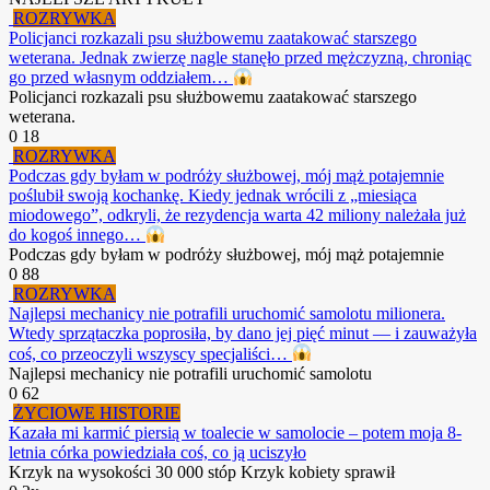
ROZRYWKA
Policjanci rozkazali psu służbowemu zaatakować starszego
weterana. Jednak zwierzę nagle stanęło przed mężczyzną, chroniąc
go przed własnym oddziałem…
Policjanci rozkazali psu służbowemu zaatakować starszego
weterana.
0
18
ROZRYWKA
Podczas gdy byłam w podróży służbowej, mój mąż potajemnie
poślubił swoją kochankę. Kiedy jednak wrócili z „miesiąca
miodowego”, odkryli, że rezydencja warta 42 miliony należała już
do kogoś innego…
Podczas gdy byłam w podróży służbowej, mój mąż potajemnie
0
88
ROZRYWKA
Najlepsi mechanicy nie potrafili uruchomić samolotu milionera.
Wtedy sprzątaczka poprosiła, by dano jej pięć minut — i zauważyła
coś, co przeoczyli wszyscy specjaliści…
Najlepsi mechanicy nie potrafili uruchomić samolotu
0
62
ŻYCIOWE HISTORIE
Kazała mi karmić piersią w toalecie w samolocie – potem moja 8-
letnia córka powiedziała coś, co ją uciszyło
Krzyk na wysokości 30 000 stóp Krzyk kobiety sprawił