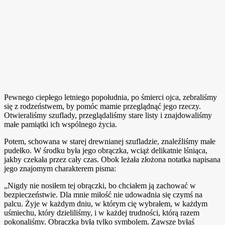
Pewnego ciepłego letniego popołudnia, po śmierci ojca, zebraliśmy
się z rodzeństwem, by pomóc mamie przeglądnąć jego rzeczy.
Otwieraliśmy szuflady, przeglądaliśmy stare listy i znajdowaliśmy
małe pamiątki ich wspólnego życia.
Potem, schowana w starej drewnianej szufladzie, znaleźliśmy małe
pudełko. W środku była jego obrączka, wciąż delikatnie lśniąca,
jakby czekała przez cały czas. Obok leżała złożona notatka napisana
jego znajomym charakterem pisma:
„Nigdy nie nosiłem tej obrączki, bo chciałem ją zachować w
bezpieczeństwie. Dla mnie miłość nie udowadnia się czymś na
palcu. Żyje w każdym dniu, w którym cię wybrałem, w każdym
uśmiechu, który dzieliliśmy, i w każdej trudności, którą razem
pokonaliśmy. Obrączka była tylko symbolem. Zawsze byłaś