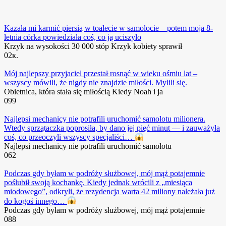
Kazała mi karmić piersią w toalecie w samolocie – potem moja 8-
letnia córka powiedziała coś, co ją uciszyło
Krzyk na wysokości 30 000 stóp Krzyk kobiety sprawił
0
2к.
Mój najlepszy przyjaciel przestał rosnąć w wieku ośmiu lat –
wszyscy mówili, że nigdy nie znajdzie miłości. Mylili się.
Obietnica, która stała się miłością Kiedy Noah i ja
0
99
Najlepsi mechanicy nie potrafili uruchomić samolotu milionera.
Wtedy sprzątaczka poprosiła, by dano jej pięć minut — i zauważyła
coś, co przeoczyli wszyscy specjaliści…
Najlepsi mechanicy nie potrafili uruchomić samolotu
0
62
Podczas gdy byłam w podróży służbowej, mój mąż potajemnie
poślubił swoją kochankę. Kiedy jednak wrócili z „miesiąca
miodowego”, odkryli, że rezydencja warta 42 miliony należała już
do kogoś innego…
Podczas gdy byłam w podróży służbowej, mój mąż potajemnie
0
88