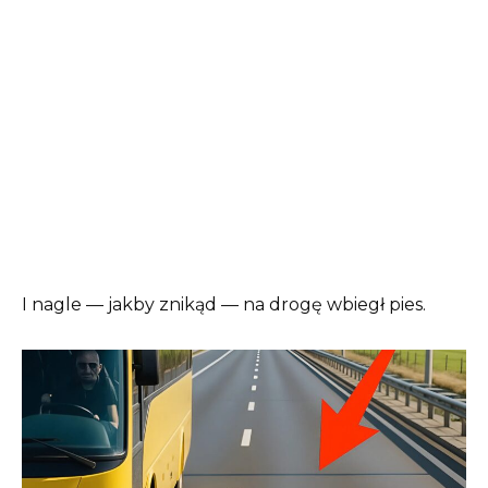
I nagle — jakby znikąd — na drogę wbiegł pies.