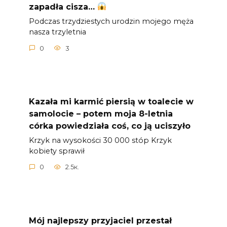
zapadła cisza…
Podczas trzydziestych urodzin mojego męża
nasza trzyletnia
0
3
Kazała mi karmić piersią w toalecie w
samolocie – potem moja 8-letnia
córka powiedziała coś, co ją uciszyło
Krzyk na wysokości 30 000 stóp Krzyk
kobiety sprawił
0
2.5к.
Mój najlepszy przyjaciel przestał