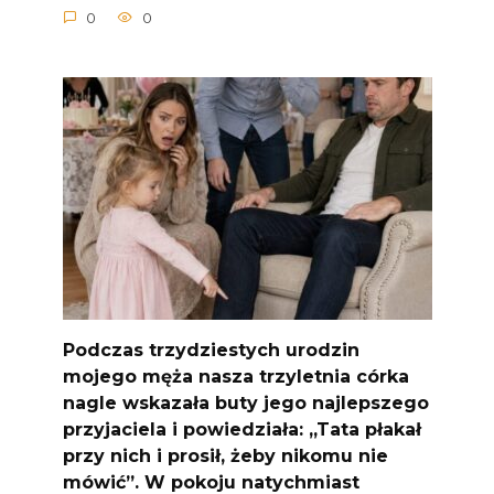
0
0
Podczas trzydziestych urodzin
mojego męża nasza trzyletnia córka
nagle wskazała buty jego najlepszego
przyjaciela i powiedziała: „Tata płakał
przy nich i prosił, żeby nikomu nie
mówić”. W pokoju natychmiast