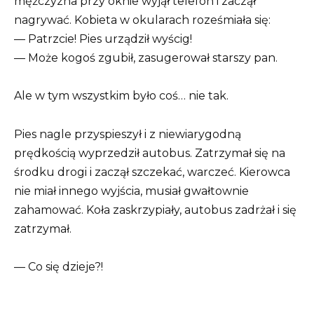
mężczyzna przy oknie wyjął telefon i zaczął
nagrywać. Kobieta w okularach roześmiała się:
— Patrzcie! Pies urządził wyścig!
— Może kogoś zgubił, zasugerował starszy pan.
Ale w tym wszystkim było coś… nie tak.
Pies nagle przyspieszył i z niewiarygodną
prędkością wyprzedził autobus. Zatrzymał się na
środku drogi i zaczął szczekać, warczeć. Kierowca
nie miał innego wyjścia, musiał gwałtownie
zahamować. Koła zaskrzypiały, autobus zadrżał i się
zatrzymał.
— Co się dzieje?!