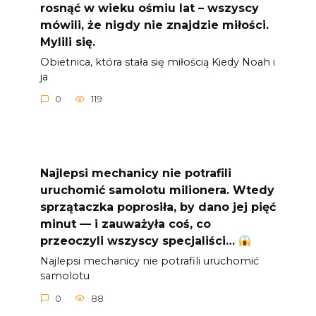
rosnąć w wieku ośmiu lat – wszyscy
mówili, że nigdy nie znajdzie miłości.
Mylili się.
Obietnica, która stała się miłością Kiedy Noah i
ja
0
119
Najlepsi mechanicy nie potrafili
uruchomić samolotu milionera. Wtedy
sprzątaczka poprosiła, by dano jej pięć
minut — i zauważyła coś, co
przeoczyli wszyscy specjaliści…
Najlepsi mechanicy nie potrafili uruchomić
samolotu
0
88