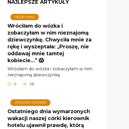
NAJLEPSZE ARTYKUŁY
ROZRYWKA
Wróciłam do wózka i
zobaczyłam w nim nieznajomą
dziewczynkę. Chwyciła mnie za
rękę i wyszeptała: „Proszę, nie
oddawaj mnie tamtej
kobiecie…” 😱
Wróciłam do wózka i zobaczyłam w nim
nieznajomą dziewczynkę.
0
38
ŻYCIOWE HISTORIE
Ostatniego dnia wymarzonych
wakacji naszej córki kierownik
hotelu ujawnił prawdę, którą