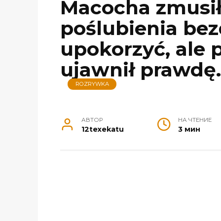
Macocha zmusił
poślubienia be
upokorzyć, ale p
ujawnił prawdę.
ROZRYWKA
АВТОР
НА ЧТЕНИЕ
12texekatu
3 мин