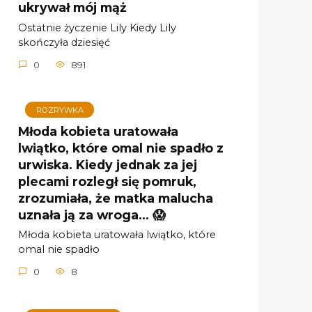
ukrywał mój mąż
Ostatnie życzenie Lily Kiedy Lily
skończyła dziesięć
0
891
ROZRYWKA
Młoda kobieta uratowała
lwiątko, które omal nie spadło z
urwiska. Kiedy jednak za jej
plecami rozległ się pomruk,
zrozumiała, że matka malucha
uznała ją za wroga… 😱
Młoda kobieta uratowała lwiątko, które
omal nie spadło
0
8