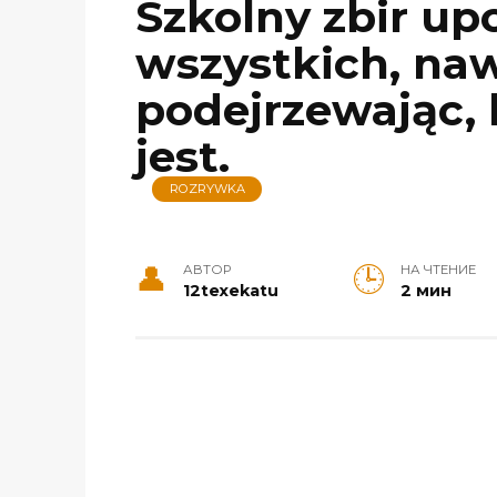
Szkolny zbir up
wszystkich, naw
podejrzewając,
jest.
ROZRYWKA
АВТОР
НА ЧТЕНИЕ
12texekatu
2 мин