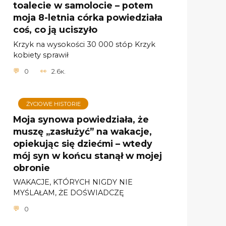
toalecie w samolocie – potem
moja 8-letnia córka powiedziała
coś, co ją uciszyło
Krzyk na wysokości 30 000 stóp Krzyk
kobiety sprawił
0
2.6к.
ŻYCIOWE HISTORIE
Moja synowa powiedziała, że ​​
muszę „zasłużyć” na wakacje,
opiekując się dziećmi – wtedy
mój syn w końcu stanął w mojej
obronie
WAKACJE, KTÓRYCH NIGDY NIE
MYŚLAŁAM, ŻE DOŚWIADCZĘ
0