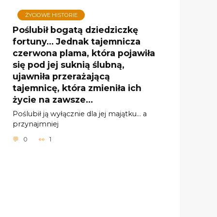
ŻYCIOWE HISTORIE
Poślubił bogatą dziedziczkę
fortuny… Jednak tajemnicza
czerwona plama, która pojawiła
się pod jej suknią ślubną,
ujawniła przerażającą
tajemnicę, która zmieniła ich
życie na zawsze…
Poślubił ją wyłącznie dla jej majątku… a
przynajmniej
0
1