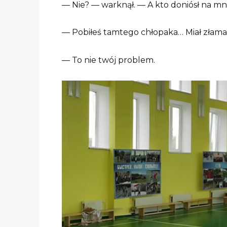
— Nie? — warknął. — A kto doniósł na mn
— Pobiłeś tamtego chłopaka… Miał złama
— To nie twój problem.