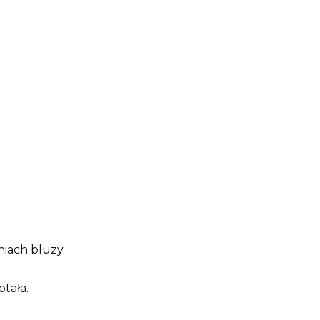
niach bluzy.
ptała.