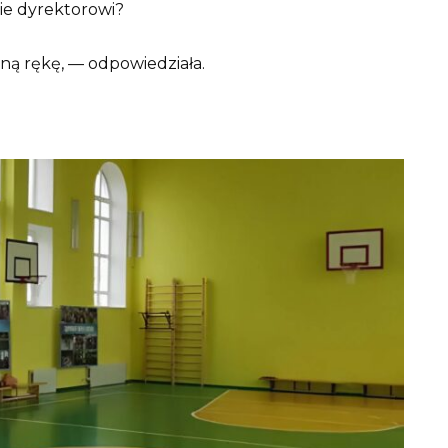
ie dyrektorowi?
ną rękę, — odpowiedziała.