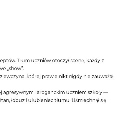
zeptów. Tłum uczniów otoczył scenę, każdy z
we „show”.
iewczyna, której prawie nikt nigdy nie zauważał.
ziej agresywnym i aroganckim uczniem szkoły —
itan, łobuz i ulubieniec tłumu. Uśmiechnął się