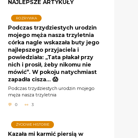
NAJLEPSZE ARTYKUŁY
ROZRYWKA
Podczas trzydziestych urodzin
mojego męża nasza trzyletnia
córka nagle wskazała buty jego
najlepszego przyjaciela i
powiedziała: „Tata płakał przy
nich i prosił, żeby nikomu nie
mówić”. W pokoju natychmiast
zapadła cisza… 😱
Podczas trzydziestych urodzin mojego
męża nasza trzyletnia
0
3
ŻYCIOWE HISTORIE
Kazała mi karmić piersią w