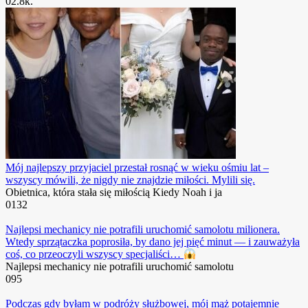
0
2.8к.
Mój najlepszy przyjaciel przestał rosnąć w wieku ośmiu lat –
wszyscy mówili, że nigdy nie znajdzie miłości. Mylili się.
Obietnica, która stała się miłością Kiedy Noah i ja
0
132
Najlepsi mechanicy nie potrafili uruchomić samolotu milionera.
Wtedy sprzątaczka poprosiła, by dano jej pięć minut — i zauważyła
coś, co przeoczyli wszyscy specjaliści…
Najlepsi mechanicy nie potrafili uruchomić samolotu
0
95
Podczas gdy byłam w podróży służbowej, mój mąż potajemnie