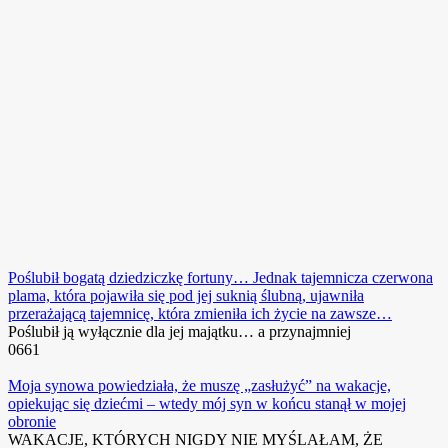
Poślubił bogatą dziedziczkę fortuny… Jednak tajemnicza czerwona
plama, która pojawiła się pod jej suknią ślubną, ujawniła
przerażającą tajemnicę, która zmieniła ich życie na zawsze…
Poślubił ją wyłącznie dla jej majątku… a przynajmniej
0
661
Moja synowa powiedziała, że ​​muszę „zasłużyć” na wakacje,
opiekując się dziećmi – wtedy mój syn w końcu stanął w mojej
obronie
WAKACJE, KTÓRYCH NIGDY NIE MYŚLAŁAM, ŻE