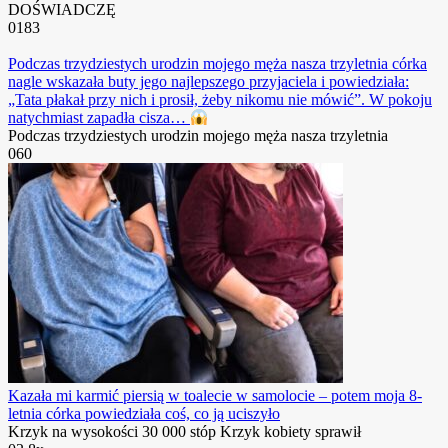
DOŚWIADCZĘ
0
183
Podczas trzydziestych urodzin mojego męża nasza trzyletnia córka
nagle wskazała buty jego najlepszego przyjaciela i powiedziała:
„Tata płakał przy nich i prosił, żeby nikomu nie mówić”. W pokoju
natychmiast zapadła cisza…
Podczas trzydziestych urodzin mojego męża nasza trzyletnia
0
60
Kazała mi karmić piersią w toalecie w samolocie – potem moja 8-
letnia córka powiedziała coś, co ją uciszyło
Krzyk na wysokości 30 000 stóp Krzyk kobiety sprawił