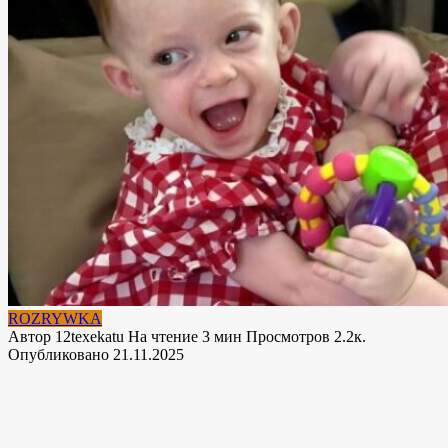
ROZRYWKA
Автор
12texekatu
На чтение
3 мин
Просмотров
2.2к.
Опубликовано
21.11.2025