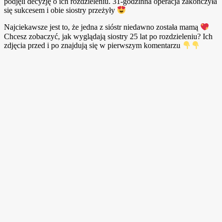
podjęli decyzję o ich rozdzieleniu. 31-godzinna operacja zakończyła
się sukcesem i obie siostry przeżyły
Najciekawsze jest to, że jedna z sióstr niedawno została mamą
Chcesz zobaczyć, jak wyglądają siostry 25 lat po rozdzieleniu? Ich
zdjęcia przed i po znajdują się w pierwszym komentarzu