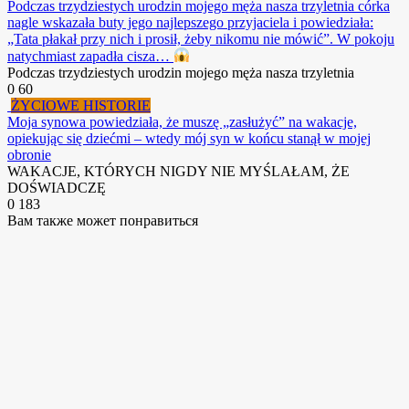
Podczas trzydziestych urodzin mojego męża nasza trzyletnia córka
nagle wskazała buty jego najlepszego przyjaciela i powiedziała:
„Tata płakał przy nich i prosił, żeby nikomu nie mówić”. W pokoju
natychmiast zapadła cisza…
Podczas trzydziestych urodzin mojego męża nasza trzyletnia
0
60
ŻYCIOWE HISTORIE
Moja synowa powiedziała, że ​​muszę „zasłużyć” na wakacje,
opiekując się dziećmi – wtedy mój syn w końcu stanął w mojej
obronie
WAKACJE, KTÓRYCH NIGDY NIE MYŚLAŁAM, ŻE
DOŚWIADCZĘ
0
183
Вам также может понравиться