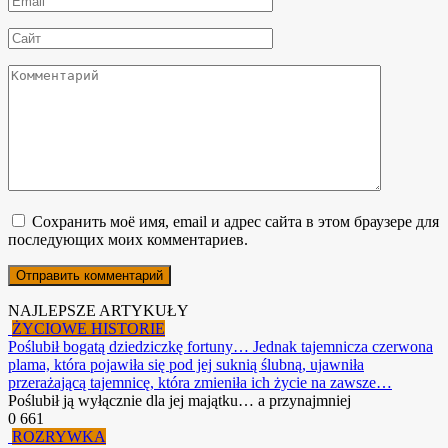
*
Сайт
Комментарий
Сохранить моё имя, email и адрес сайта в этом браузере для
последующих моих комментариев.
NAJLEPSZE ARTYKUŁY
ŻYCIOWE HISTORIE
Poślubił bogatą dziedziczkę fortuny… Jednak tajemnicza czerwona
plama, która pojawiła się pod jej suknią ślubną, ujawniła
przerażającą tajemnicę, która zmieniła ich życie na zawsze…
Poślubił ją wyłącznie dla jej majątku… a przynajmniej
0
661
ROZRYWKA