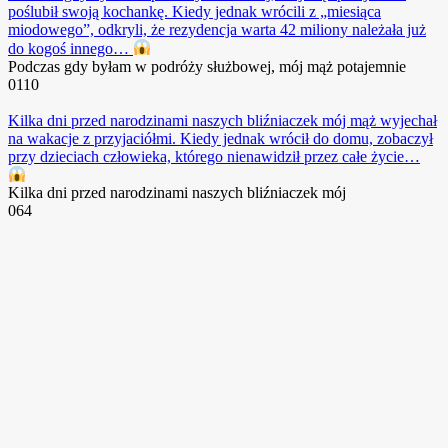
poślubił swoją kochankę. Kiedy jednak wrócili z „miesiąca
miodowego”, odkryli, że rezydencja warta 42 miliony należała już
do kogoś innego…
Podczas gdy byłam w podróży służbowej, mój mąż potajemnie
0
110
Kilka dni przed narodzinami naszych bliźniaczek mój mąż wyjechał
na wakacje z przyjaciółmi. Kiedy jednak wrócił do domu, zobaczył
przy dzieciach człowieka, którego nienawidził przez całe życie…
Kilka dni przed narodzinami naszych bliźniaczek mój
0
64