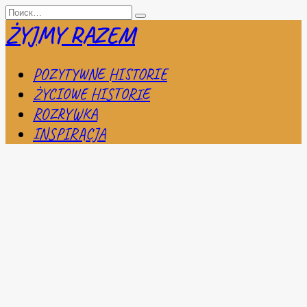
Перейти
Search
к
for:
ŻYJMY RAZEM
содержанию
POZYTYWNE HISTORIE
ŻYCIOWE HISTORIE
ROZRYWKA
INSPIRACJA