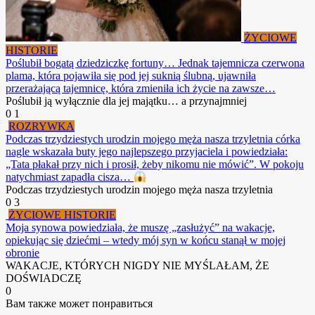
ŻYCIOWE
HISTORIE
Poślubił bogatą dziedziczkę fortuny… Jednak tajemnicza czerwona
plama, która pojawiła się pod jej suknią ślubną, ujawniła
przerażającą tajemnicę, która zmieniła ich życie na zawsze…
Poślubił ją wyłącznie dla jej majątku… a przynajmniej
0
1
ROZRYWKA
Podczas trzydziestych urodzin mojego męża nasza trzyletnia córka
nagle wskazała buty jego najlepszego przyjaciela i powiedziała:
„Tata płakał przy nich i prosił, żeby nikomu nie mówić”. W pokoju
natychmiast zapadła cisza…
Podczas trzydziestych urodzin mojego męża nasza trzyletnia
0
3
ŻYCIOWE HISTORIE
Moja synowa powiedziała, że ​​muszę „zasłużyć” na wakacje,
opiekując się dziećmi – wtedy mój syn w końcu stanął w mojej
obronie
WAKACJE, KTÓRYCH NIGDY NIE MYŚLAŁAM, ŻE
DOŚWIADCZĘ
0
Вам также может понравиться