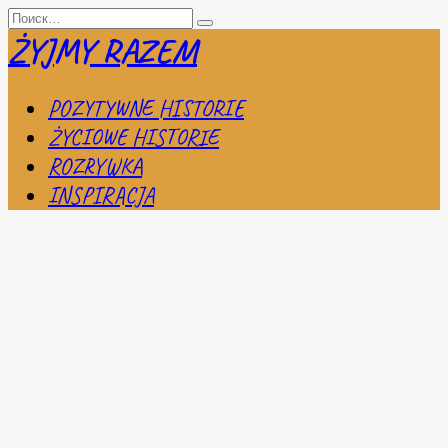
Перейти
Search
к
for:
ŻYJMY RAZEM
содержанию
POZYTYWNE HISTORIE
ŻYCIOWE HISTORIE
ROZRYWKA
INSPIRACJA