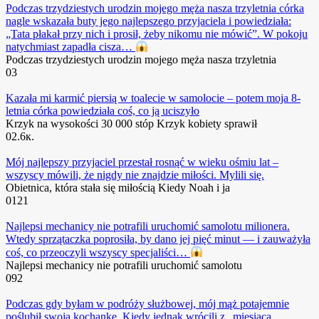
Podczas trzydziestych urodzin mojego męża nasza trzyletnia córka
nagle wskazała buty jego najlepszego przyjaciela i powiedziała:
„Tata płakał przy nich i prosił, żeby nikomu nie mówić”. W pokoju
natychmiast zapadła cisza…
Podczas trzydziestych urodzin mojego męża nasza trzyletnia
0
3
Kazała mi karmić piersią w toalecie w samolocie – potem moja 8-
letnia córka powiedziała coś, co ją uciszyło
Krzyk na wysokości 30 000 stóp Krzyk kobiety sprawił
0
2.6к.
Mój najlepszy przyjaciel przestał rosnąć w wieku ośmiu lat –
wszyscy mówili, że nigdy nie znajdzie miłości. Mylili się.
Obietnica, która stała się miłością Kiedy Noah i ja
0
121
Najlepsi mechanicy nie potrafili uruchomić samolotu milionera.
Wtedy sprzątaczka poprosiła, by dano jej pięć minut — i zauważyła
coś, co przeoczyli wszyscy specjaliści…
Najlepsi mechanicy nie potrafili uruchomić samolotu
0
92
Podczas gdy byłam w podróży służbowej, mój mąż potajemnie
poślubił swoją kochankę. Kiedy jednak wrócili z „miesiąca