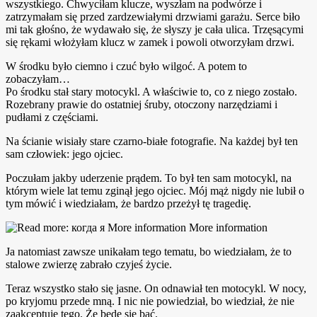
wszystkiego. Chwyciłam klucze, wyszłam na podwórze i
zatrzymałam się przed zardzewiałymi drzwiami garażu. Serce biło
mi tak głośno, że wydawało się, że słyszy je cała ulica. Trzęsącymi
się rękami włożyłam klucz w zamek i powoli otworzyłam drzwi.
W środku było ciemno i czuć było wilgoć. A potem to
zobaczyłam…
Po środku stał stary motocykl. A właściwie to, co z niego zostało.
Rozebrany prawie do ostatniej śruby, otoczony narzędziami i
pudłami z częściami.
Na ścianie wisiały stare czarno-białe fotografie. Na każdej był ten
sam człowiek: jego ojciec.
Poczułam jakby uderzenie prądem. To był ten sam motocykl, na
którym wiele lat temu zginął jego ojciec. Mój mąż nigdy nie lubił o
tym mówić i wiedziałam, że bardzo przeżył tę tragedię.
Ja natomiast zawsze unikałam tego tematu, bo wiedziałam, że to
stalowe zwierzę zabrało czyjeś życie.
Teraz wszystko stało się jasne. On odnawiał ten motocykl. W nocy,
po kryjomu przede mną. I nic nie powiedział, bo wiedział, że nie
zaakceptuję tego. Że będę się bać.