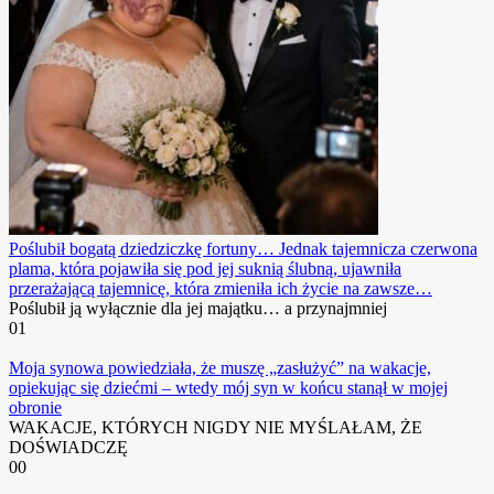
Poślubił bogatą dziedziczkę fortuny… Jednak tajemnicza czerwona
plama, która pojawiła się pod jej suknią ślubną, ujawniła
przerażającą tajemnicę, która zmieniła ich życie na zawsze…
Poślubił ją wyłącznie dla jej majątku… a przynajmniej
0
1
Moja synowa powiedziała, że ​​muszę „zasłużyć” na wakacje,
opiekując się dziećmi – wtedy mój syn w końcu stanął w mojej
obronie
WAKACJE, KTÓRYCH NIGDY NIE MYŚLAŁAM, ŻE
DOŚWIADCZĘ
0
0