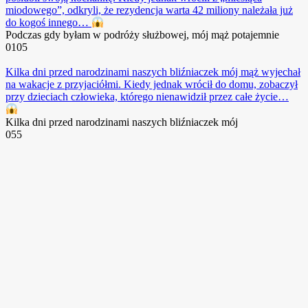
miodowego”, odkryli, że rezydencja warta 42 miliony należała już
do kogoś innego…
Podczas gdy byłam w podróży służbowej, mój mąż potajemnie
0
105
Kilka dni przed narodzinami naszych bliźniaczek mój mąż wyjechał
na wakacje z przyjaciółmi. Kiedy jednak wrócił do domu, zobaczył
przy dzieciach człowieka, którego nienawidził przez całe życie…
Kilka dni przed narodzinami naszych bliźniaczek mój
0
55