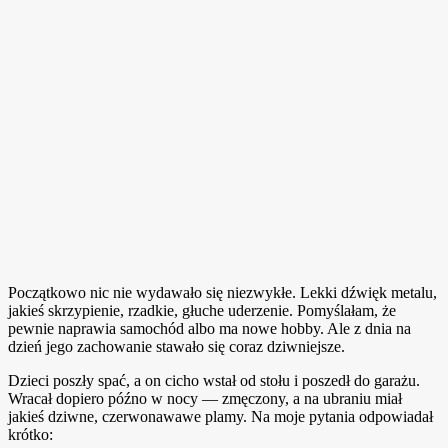
Początkowo nic nie wydawało się niezwykłe. Lekki dźwięk metalu,
jakieś skrzypienie, rzadkie, głuche uderzenie. Pomyślałam, że
pewnie naprawia samochód albo ma nowe hobby. Ale z dnia na
dzień jego zachowanie stawało się coraz dziwniejsze.
Dzieci poszły spać, a on cicho wstał od stołu i poszedł do garażu.
Wracał dopiero późno w nocy — zmęczony, a na ubraniu miał
jakieś dziwne, czerwonawawe plamy. Na moje pytania odpowiadał
krótko: