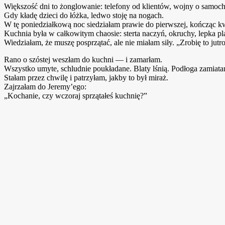
Większość dni to żonglowanie: telefony od klientów, wojny o samoch
Gdy kładę dzieci do łóżka, ledwo stoję na nogach.
W tę poniedziałkową noc siedziałam prawie do pierwszej, kończąc k
Kuchnia była w całkowitym chaosie: sterta naczyń, okruchy, lepka 
Wiedziałam, że muszę posprzątać, ale nie miałam siły. „Zrobię to jutr
Rano o szóstej weszłam do kuchni — i zamarłam.
Wszystko umyte, schludnie poukładane. Blaty lśnią. Podłoga zamiata
Stałam przez chwilę i patrzyłam, jakby to był miraż.
Zajrzałam do Jeremy’ego:
„Kochanie, czy wczoraj sprzątałeś kuchnię?”