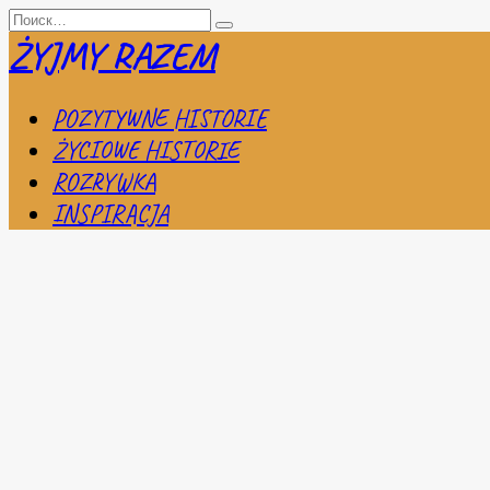
Перейти
Search
к
for:
ŻYJMY RAZEM
содержанию
POZYTYWNE HISTORIE
ŻYCIOWE HISTORIE
ROZRYWKA
INSPIRACJA