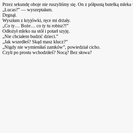
Przez sekundę oboje nie ruszyliśmy się. On z półpustą butelką mleka 
„Lucas?” — wyszeptałam.
Drgnął.
Wyszłam z kryjówki, ręce mi drżały.
„Co ty… Boże… co ty tu robisz?!”
Odłożył mleko na stół i potarł szyję.
„Nie chciałem budzić dzieci.”
„Jak wszedłeś? Skąd masz klucz?”
„Nigdy nie wymieniłaś zamków”, powiedział cicho.
Czyli po prostu wchodziłeś? Nocą? Bez słowa?