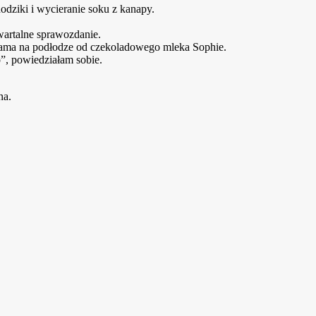
odziki i wycieranie soku z kanapy.
wartalne sprawozdanie.
plama na podłodze od czekoladowego mleka Sophie.
o”, powiedziałam sobie.
na.