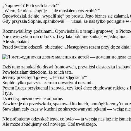
„Naprawić? Po trzech latach?”
„Wiem, że nie zasługuję… ale musiałem coś zrobić.”
Opowiedział, że nie „wypalił się” po prostu. Jego biznes się załamał, 
Gdy przyszła Sophie, spanikował — uznał, że nas tylko pociągnie w dó
Rozmawialiśmy godzinami. Opowiedział o terapii grupowej, o Piotrze
Nie uwierzyłam mu od razu. Trzy lata bólu nie znikają w jedną noc.
Ale słuchałam.
Przed świtem odszedł, obiecując: „Następnym razem przyjdę za dnia.
Dziś rano zapukał do drzwi frontowych, przyniósł ciasteczka i zabaw
Powiedziałam dzieciom, że to ich tata.
Jeremy przechylił głowę: „Ten na zdjęciach?”
Sophie tylko patrzyła szeroko otwartymi oczami.
Potem Lucas przykucnął i zapytał, czy ktoś chce zbudować rakietę z
I tyle.
Dzieci są niesamowicie odporne.
Zawiózł je do przedszkola, spakował im lunch, pomógł Jeremy’em
Stawałam cały czas w kuchni ze skrzyżowanymi rękami — wciąż nie 
Nie próbujemy odzyskać tego, co było — ta wersja nas już nie istniej
Ale może zbudujemy coś nowego. Coś trwalszego.