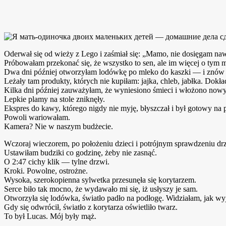
Oderwał się od wieży z Lego i zaśmiał się: „Mamo, nie dosięgam na
Próbowałam przekonać się, że wszystko to sen, ale im więcej o tym 
Dwa dni później otworzyłam lodówkę po mleko do kaszki — i znów
Leżały tam produkty, których nie kupiłam: jajka, chleb, jabłka. Dokła
Kilka dni później zauważyłam, że wyniesiono śmieci i włożono now
Lepkie plamy na stole zniknęły.
Ekspres do kawy, którego nigdy nie myję, błyszczał i był gotowy na 
Powoli wariowałam.
Kamera? Nie w naszym budżecie.
Wczoraj wieczorem, po położeniu dzieci i potrójnym sprawdzeniu dr
Ustawiłam budziki co godzinę, żeby nie zasnąć.
O 2:47 cichy klik — tylne drzwi.
Kroki. Powolne, ostrożne.
Wysoka, szerokopienna sylwetka przesunęła się korytarzem.
Serce biło tak mocno, że wydawało mi się, iż usłyszy je sam.
Otworzyła się lodówka, światło padło na podłogę. Widziałam, jak w
Gdy się odwrócił, światło z korytarza oświetliło twarz.
To był Lucas. Mój były mąż.