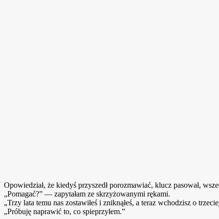
Opowiedział, że kiedyś przyszedł porozmawiać, klucz pasował, wszedł
„Pomagać?” — zapytałam ze skrzyżowanymi rękami.
„Trzy lata temu nas zostawiłeś i zniknąłeś, a teraz wchodzisz o trzec
„Próbuję naprawić to, co spieprzyłem.”