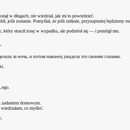
tonął w długach, nie wiedział, jak mi to powiedzieć.
ł, jeśli zostanie. Pomyślał, że jeśli zniknie, przynajmniej będziemy m
, który stracił żonę w wypadku, ale podniósł się — i pomógł mu.
”
ki.
 Lego.
u z zadaniem domowym.
wiedziałam, co myśleć.
e.