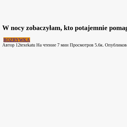
W nocy zobaczyłam, kto potajemnie pomaga
ROZRYWKA
Автор
12texekatu
На чтение
7 мин
Просмотров
5.6к.
Опубликов