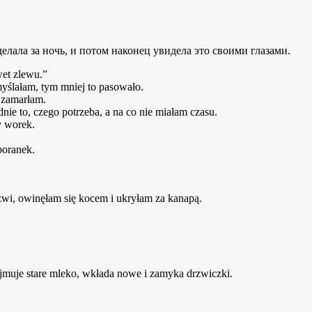
wet zlewu.”
myślałam, tym mniej to pasowało.
 zamarłam.
dnie to, czego potrzeba, a na co nie miałam czasu.
y worek.
poranek.
zwi, owinęłam się kocem i ukryłam za kanapą.
yjmuje stare mleko, wkłada nowe i zamyka drzwiczki.