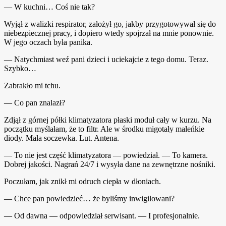
— W kuchni… Coś nie tak?
Wyjął z walizki respirator, założył go, jakby przygotowywał się do
niebezpiecznej pracy, i dopiero wtedy spojrzał na mnie ponownie.
W jego oczach była panika.
— Natychmiast weź pani dzieci i uciekajcie z tego domu. Teraz.
Szybko…
Zabrakło mi tchu.
— Co pan znalazł?
Zdjął z górnej półki klimatyzatora płaski moduł cały w kurzu. Na
początku myślałam, że to filtr. Ale w środku migotały maleńkie
diody. Mała soczewka. Lut. Antena.
— To nie jest część klimatyzatora — powiedział. — To kamera.
Dobrej jakości. Nagrań 24/7 i wysyła dane na zewnętrzne nośniki.
Poczułam, jak znikł mi odruch ciepła w dłoniach.
— Chce pan powiedzieć… że byliśmy inwigilowani?
— Od dawna — odpowiedział serwisant. — I profesjonalnie.