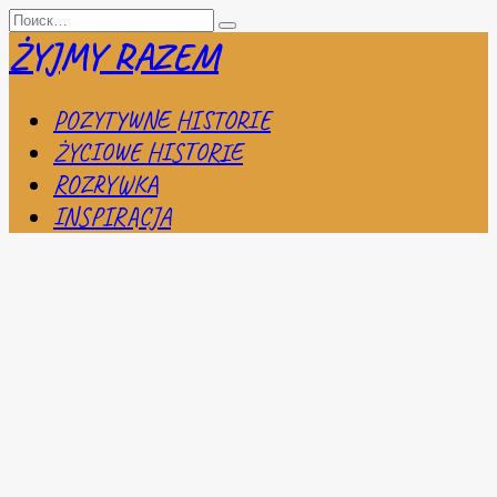
Перейти
Search
к
for:
ŻYJMY RAZEM
содержанию
POZYTYWNE HISTORIE
ŻYCIOWE HISTORIE
ROZRYWKA
INSPIRACJA