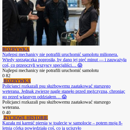
ROZRYWKA
Najlepsi mechanicy nie potrafili uruchomić samolotu milionera.
Wtedy sprzątaczka poprosiła, by dano jej pięć minut — i zauważyła
coś, co przeoczyli wszyscy specjaliści… 😱
Najlepsi mechanicy nie potrafili uruchomić samolotu
0
82
ROZRYWKA
Policjanci rozkazali psu służbowemu zaatakować starszego
weterana. Jednak zwierzę nagle stanęło przed mężczyzną, chroniąc
go przed własnym oddziałem… 😱
Policjanci rozkazali psu służbowemu zaatakować starszego
weterana.
0
40
ŻYCIOWE HISTORIE
Kazała mi karmić piersią w toalecie w samolocie – potem moja 8-
letnia córka powiedziała coś, co ją uciszyło