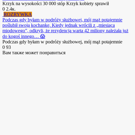
Krzyk na wysokości 30 000 stóp Krzyk kobiety sprawił
0
2.4к.
ROZRYWKA
Podczas gdy byłam w podróży służbowej, mój mąż potajemnie
poślubił swoją kochankę. Kiedy jednak wrócili z „miesiąca
miodowego”, odkryli, że rezydencja warta 42 miliony należała już
do kogoś innego… 😱
Podczas gdy byłam w podróży służbowej, mój mąż potajemnie
0
93
Вам также может понравиться