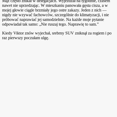
Mąż często znikał w delegacjach. Wyjeżdżał na tygodnie, czasem
nawet nie uprzedzając. W mieszkaniu panowała gęsta cisza, a w
mojej głowie ciągle brzmiały jego ostre zakazy. Jeden z nich —
nigdy nie wzywać fachowców, szczególnie do klimatyzacji, i nie
próbować naprawiać jej samodzielnie. Na każde moje pytanie
odpowiadał tak samo: „Nie ruszaj tego. Naprawię to sam.”
Kiedy Viktor znów wyjechał, srebrny SUV zniknął za rogiem i po
raz pierwszy poczułam ulgę.