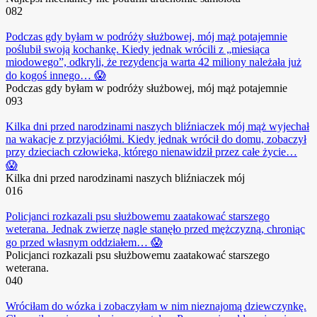
0
82
Podczas gdy byłam w podróży służbowej, mój mąż potajemnie
poślubił swoją kochankę. Kiedy jednak wrócili z „miesiąca
miodowego”, odkryli, że rezydencja warta 42 miliony należała już
do kogoś innego… 😱
Podczas gdy byłam w podróży służbowej, mój mąż potajemnie
0
93
Kilka dni przed narodzinami naszych bliźniaczek mój mąż wyjechał
na wakacje z przyjaciółmi. Kiedy jednak wrócił do domu, zobaczył
przy dzieciach człowieka, którego nienawidził przez całe życie…
😱
Kilka dni przed narodzinami naszych bliźniaczek mój
0
16
Policjanci rozkazali psu służbowemu zaatakować starszego
weterana. Jednak zwierzę nagle stanęło przed mężczyzną, chroniąc
go przed własnym oddziałem… 😱
Policjanci rozkazali psu służbowemu zaatakować starszego
weterana.
0
40
Wróciłam do wózka i zobaczyłam w nim nieznajomą dziewczynkę.