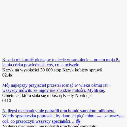
Kazała mi karmić piersią w toalecie w samolocie – potem moja 8-
letnia córka powiedziała coś, co ją uciszyło
Krzyk na wysokości 30 000 stóp Krzyk kobiety sprawił
0
2.4к.
Mój najlepszy przyjaciel przestał rosnąć w wieku ośmiu lat –
wszyscy mówili, że nigdy nie znajdzie miłości. Mylili się.
Obietnica, która stała się miłością Kiedy Noah i ja
0
110
Najlepsi mechanicy nie potrafili uruchomić samolotu milionera.
Wtedy sprzątaczka poprosiła, by dano jej pięć minut — i zauważyła
coś, co przeoczyli wszyscy specjaliści… 😱
Najlepsi mechanicy nie potrafili uruchomić samolotu