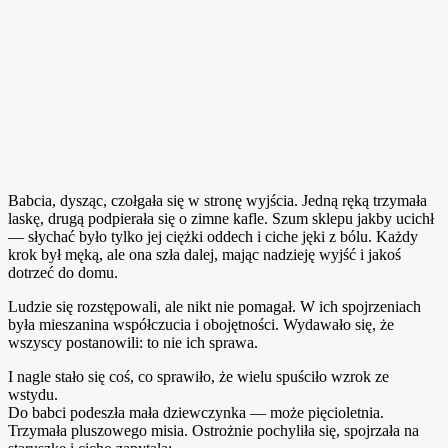
Babcia, dysząc, czołgała się w stronę wyjścia. Jedną ręką trzymała
laskę, drugą podpierała się o zimne kafle. Szum sklepu jakby ucichł
— słychać było tylko jej ciężki oddech i ciche jęki z bólu. Każdy
krok był męką, ale ona szła dalej, mając nadzieję wyjść i jakoś
dotrzeć do domu.
Ludzie się rozstępowali, ale nikt nie pomagał. W ich spojrzeniach
była mieszanina współczucia i obojętności. Wydawało się, że
wszyscy postanowili: to nie ich sprawa.
I nagle stało się coś, co sprawiło, że wielu spuściło wzrok ze
wstydu.
Do babci podeszła mała dziewczynka — może pięcioletnia.
Trzymała pluszowego misia. Ostrożnie pochyliła się, spojrzała na