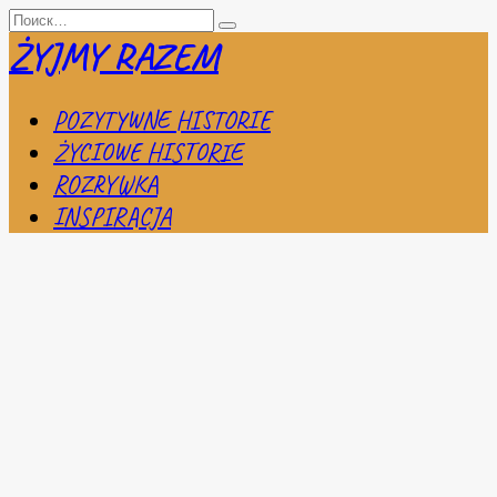
Перейти
Search
к
for:
ŻYJMY RAZEM
содержанию
POZYTYWNE HISTORIE
ŻYCIOWE HISTORIE
ROZRYWKA
INSPIRACJA