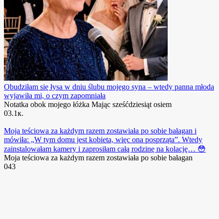
Obudziłam się łysa w dniu ślubu mojego syna – wtedy panna młoda
wyjawiła mi, o czym zapomniała
Notatka obok mojego łóżka Mając sześćdziesiąt osiem
0
3.1к.
Moja teściowa za każdym razem zostawiała po sobie bałagan i
mówiła: „W tym domu jest kobieta, więc ona posprząta”. Wtedy
zainstalowałam kamery i zaprosiłam całą rodzinę na kolację… 😳
Moja teściowa za każdym razem zostawiała po sobie bałagan
0
43