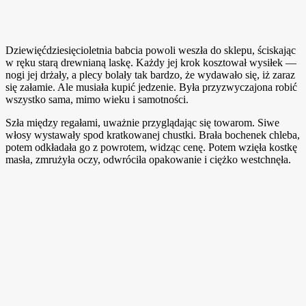
Dziewięćdziesięcioletnia babcia powoli weszła do sklepu, ściskając
w ręku starą drewnianą laskę. Każdy jej krok kosztował wysiłek —
nogi jej drżały, a plecy bolały tak bardzo, że wydawało się, iż zaraz
się załamie. Ale musiała kupić jedzenie. Była przyzwyczajona robić
wszystko sama, mimo wieku i samotności.
Szła między regałami, uważnie przyglądając się towarom. Siwe
włosy wystawały spod kratkowanej chustki. Brała bochenek chleba,
potem odkładała go z powrotem, widząc cenę. Potem wzięła kostkę
masła, zmrużyła oczy, odwróciła opakowanie i ciężko westchnęła.