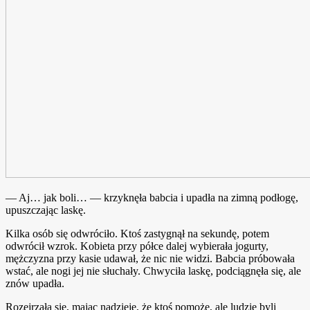
— Aj… jak boli… — krzyknęła babcia i upadła na zimną podłogę,
upuszczając laskę.
Kilka osób się odwróciło. Ktoś zastygnął na sekundę, potem
odwrócił wzrok. Kobieta przy półce dalej wybierała jogurty,
mężczyzna przy kasie udawał, że nic nie widzi. Babcia próbowała
wstać, ale nogi jej nie słuchały. Chwyciła laskę, podciągnęła się, ale
znów upadła.
Rozejrzała się, mając nadzieję, że ktoś pomoże, ale ludzie byli