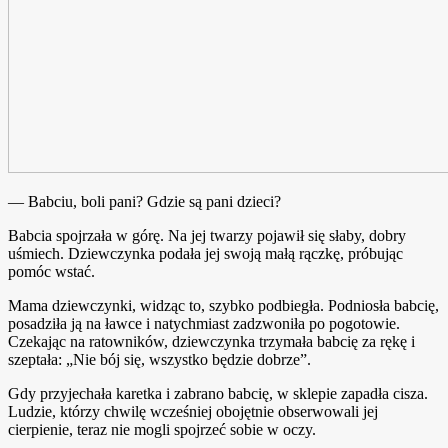
— Babciu, boli pani? Gdzie są pani dzieci?
Babcia spojrzała w górę. Na jej twarzy pojawił się słaby, dobry
uśmiech. Dziewczynka podała jej swoją małą rączkę, próbując
pomóc wstać.
Mama dziewczynki, widząc to, szybko podbiegła. Podniosła babcię,
posadziła ją na ławce i natychmiast zadzwoniła po pogotowie.
Czekając na ratowników, dziewczynka trzymała babcię za rękę i
szeptała: „Nie bój się, wszystko będzie dobrze”.
Gdy przyjechała karetka i zabrano babcię, w sklepie zapadła cisza.
Ludzie, którzy chwilę wcześniej obojętnie obserwowali jej
cierpienie, teraz nie mogli spojrzeć sobie w oczy.