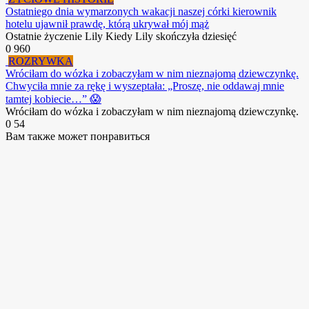
Ostatniego dnia wymarzonych wakacji naszej córki kierownik
hotelu ujawnił prawdę, którą ukrywał mój mąż
Ostatnie życzenie Lily Kiedy Lily skończyła dziesięć
0
960
ROZRYWKA
Wróciłam do wózka i zobaczyłam w nim nieznajomą dziewczynkę.
Chwyciła mnie za rękę i wyszeptała: „Proszę, nie oddawaj mnie
tamtej kobiecie…” 😱
Wróciłam do wózka i zobaczyłam w nim nieznajomą dziewczynkę.
0
54
Вам также может понравиться