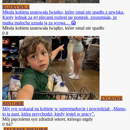
ROZRYWKA
Młoda kobieta uratowała lwiątko, które omal nie spadło z urwiska.
Kiedy jednak za jej plecami rozległ się pomruk, zrozumiała, że
matka malucha uznała ją za wroga… 😱
Młoda kobieta uratowała lwiątko, które omal nie spadło
0
8
ŻYCIOWE
HISTORIE
Mój syn wskazał na kobietę w supermarkecie i powiedział: „Mamo,
to ta pani, która przychodzi, kiedy jesteś w pracy”.
Mój pięcioletni syn zdradził sekret, którego nigdy
0
947
ŻYCIOWE HISTORIE