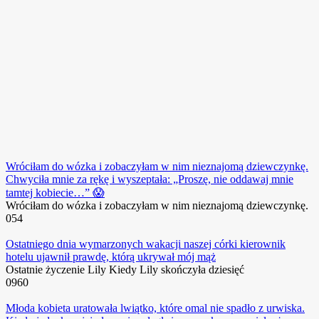
Wróciłam do wózka i zobaczyłam w nim nieznajomą dziewczynkę.
Chwyciła mnie za rękę i wyszeptała: „Proszę, nie oddawaj mnie
tamtej kobiecie…” 😱
Wróciłam do wózka i zobaczyłam w nim nieznajomą dziewczynkę.
0
54
Ostatniego dnia wymarzonych wakacji naszej córki kierownik
hotelu ujawnił prawdę, którą ukrywał mój mąż
Ostatnie życzenie Lily Kiedy Lily skończyła dziesięć
0
960
Młoda kobieta uratowała lwiątko, które omal nie spadło z urwiska.