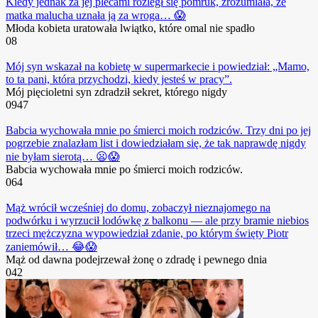
Kiedy jednak za jej plecami rozległ się pomruk, zrozumiała, że
matka malucha uznała ją za wroga… 😱
Młoda kobieta uratowała lwiątko, które omal nie spadło
0
8
Mój syn wskazał na kobietę w supermarkecie i powiedział: „Mamo,
to ta pani, która przychodzi, kiedy jesteś w pracy”.
Mój pięcioletni syn zdradził sekret, którego nigdy
0
947
Babcia wychowała mnie po śmierci moich rodziców. Trzy dni po jej
pogrzebie znalazłam list i dowiedziałam się, że tak naprawdę nigdy
nie byłam sierotą… 😦😱
Babcia wychowała mnie po śmierci moich rodziców.
0
64
Mąż wrócił wcześniej do domu, zobaczył nieznajomego na
podwórku i wyrzucił lodówkę z balkonu — ale przy bramie niebios
trzeci mężczyzna wypowiedział zdanie, po którym święty Piotr
zaniemówił… 😂😱
Mąż od dawna podejrzewał żonę o zdradę i pewnego dnia
0
42