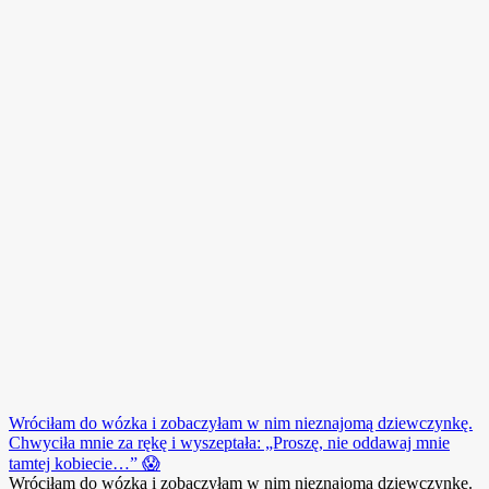
Wróciłam do wózka i zobaczyłam w nim nieznajomą dziewczynkę.
Chwyciła mnie za rękę i wyszeptała: „Proszę, nie oddawaj mnie
tamtej kobiecie…” 😱
Wróciłam do wózka i zobaczyłam w nim nieznajomą dziewczynkę.