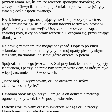
przywiązałam. Myślałam, że wreszcie spokojnie dokończę, co
zaczęłam. Chwyciłam drabinę i już miałam ponownie wejść, gdy
stało się coś niespodziewanego.
Błysk intensywnego, oślepiającego światła przeszył powietrze.
Natychmiast rozległ się huk. Piorun uderzył w drzewo, prosto w
pień, na który miałam wejść. Usłyszałam trzeszczenie, zapach
spalonej kory, iskry poleciały wszędzie. Cofnęłam się, przysłaniając
dłonią twarz.
Na chwilę zamarłam, nie mogąc oddychać. Dopiero po kilku
sekundach dotarło do mnie: gdyby nie mój uparty pies, byłabym
teraz tam, na drabinie, na samej górze drzewa. A potem…
Spojrzałam na niego jeszcze raz. Stał przy budzie, mocno przypięty
łańcuchem, i patrzył na mnie tym samym wzrokiem, w którym było
więcej zrozumienia niż w słowach.
„Boże mój…” wyszeptałam, czując dreszcze na skórze.
„Uratowałeś mi życie.”
Usiadłam obok niego, przytuliłam go, a on delikatnie merdnął
ogonem, jakby wiedział, że postąpił słusznie.
I wtedy zrozumiałam: czasem zwierzęta widzą i czują rzeczy,
których my, ludzie, nie dostrzegamy.