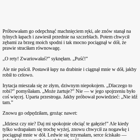
Próbowałam go odepchnąć machnięciem ręki, ale znów stanął na
tylnych łapach i zawiesił przednie na szczeblach. Potem chwycił
zębami za brzeg moich spodni i tak mocno pociągnął w dół, że
prawie straciłam równowagę.
„O rety! Zwariowałaś?” syknęłam. „Puść!”
Ale nie puścił. Postawił łapy na drabinie i ciągnął mnie w dół, jakby
robił to celowo.
Irytacja mieszała się ze złym, dziwnym niepokojem. „Dlaczego to
robi?” pomyślałam. „Może żartuje?” Nie — w jego spojrzeniu było
coś więcej. Uparta przestroga. Jakby próbował powiedzieć: „Nie idź
tam.”
Znowu go odpędziłam, grożąc nawet:
„Idziesz czy nie? Daj mi spokojnie obciąć te gałęzie!” Ale kiedy
tylko wdrapałam się trochę wyżej, znowu chwycił za nogawkę i
pociągnął mnie w dół. Ledwie się trzymałam, serce ściskało —