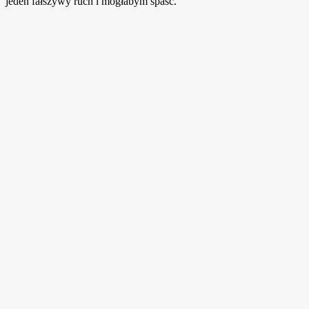
jeden fałszywy ruch i mogłabym spaść.