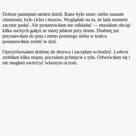
Dobrze pamiętam tamten dzień. Rano było szare: niebo zasnute
chmurami, było cicho i duszno. Wyglądało na to, że lada moment
zacznie padać. Ale postanowiłam nie odkładać — musiałam obciąć
kilka suchych gałęzi ze starej jabłoni przy domu. Drabinę już
przystawiłam do pnia i mimo ponurego nieba w końcu
postanowiłam zrobić to dziś.
Oprzyrównałam drabinę do drzewa i zaczęłam wchodzić. Ledwie
zrobiłam kilka stopni, poczułam pchnięcie z tyłu. Odwróciłam się i
nie mogłam uwierzyć własnym oczom.