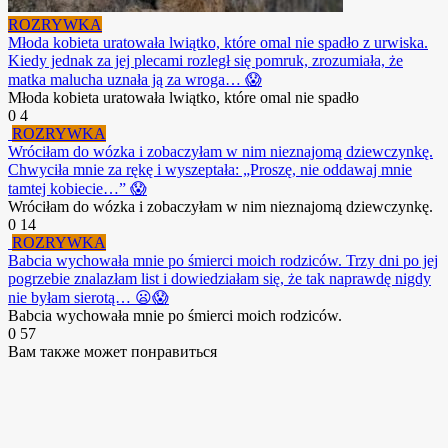
ROZRYWKA
Młoda kobieta uratowała lwiątko, które omal nie spadło z urwiska.
Kiedy jednak za jej plecami rozległ się pomruk, zrozumiała, że
matka malucha uznała ją za wroga… 😱
Młoda kobieta uratowała lwiątko, które omal nie spadło
0
4
ROZRYWKA
Wróciłam do wózka i zobaczyłam w nim nieznajomą dziewczynkę.
Chwyciła mnie za rękę i wyszeptała: „Proszę, nie oddawaj mnie
tamtej kobiecie…” 😱
Wróciłam do wózka i zobaczyłam w nim nieznajomą dziewczynkę.
0
14
ROZRYWKA
Babcia wychowała mnie po śmierci moich rodziców. Trzy dni po jej
pogrzebie znalazłam list i dowiedziałam się, że tak naprawdę nigdy
nie byłam sierotą… 😦😱
Babcia wychowała mnie po śmierci moich rodziców.
0
57
Вам также может понравиться