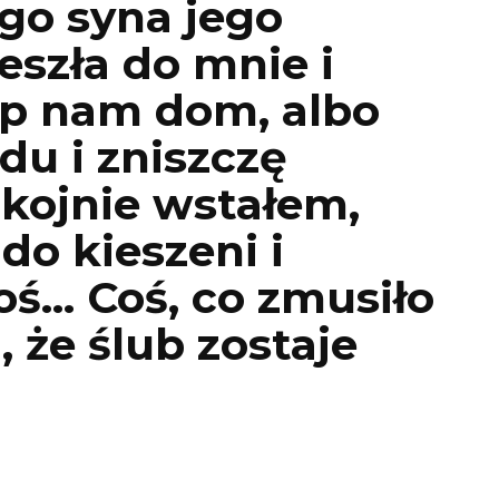
go syna jego
szła do mnie i
up nam dom, albo
du i zniszczę
kojnie wstałem,
o kieszeni i
oś… Coś, co zmusiło
, że ślub zostaje