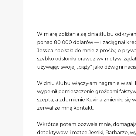
W miarę zbliżania się dnia ślubu odkryła
ponad 80 000 dolarów — i zaciągnął kr
Jessica napisała do mnie z prośbą o pryw
szybko odsłoniła prawdziwy motyw: żąda
używając swojej „ciąży” jako dźwigni nac
W dniu ślubu włączyłam nagranie w sali b
wypełnił pomieszczenie groźbami fałszywej
szepta, a zdumienie Kevina zmieniło się
zerwał ze mną kontakt.
Wkrótce potem pozwała mnie, domagając
detektywowi i matce Jessiki, Barbarze, w