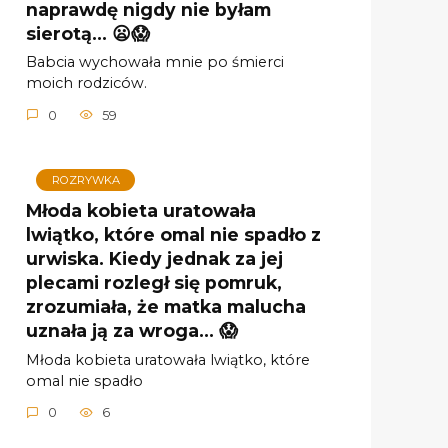
naprawdę nigdy nie byłam
sierotą… 😦😱
Babcia wychowała mnie po śmierci
moich rodziców.
0
59
ROZRYWKA
Młoda kobieta uratowała
lwiątko, które omal nie spadło z
urwiska. Kiedy jednak za jej
plecami rozległ się pomruk,
zrozumiała, że matka malucha
uznała ją za wroga… 😱
Młoda kobieta uratowała lwiątko, które
omal nie spadło
0
6