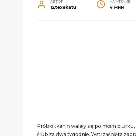
АВТОР
НА ЧТЕНИЕ
12texekatu
4 мин
Próbki tkanin walały się po moim biurku, k
ślub za dwa tygodnie. Wstrząśnięta zapr