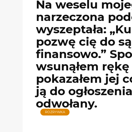
Na weselu moje
narzeczona pode
wyszeptała: „K
pozwę cię do są
finansowo.” Spo
wsunąłem rękę d
pokazałem jej c
ją do ogłoszenia
odwołany.
ROZRYWKA