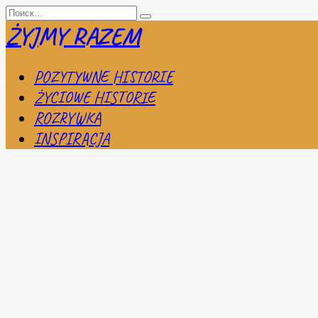
Перейти
Search
к
for:
ŻYJMY RAZEM
содержанию
POZYTYWNE HISTORIE
ŻYCIOWE HISTORIE
ROZRYWKA
INSPIRACJA