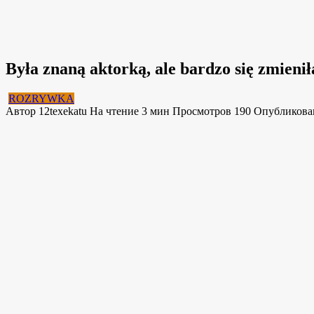
Była znaną aktorką, ale bardzo się zmienił
ROZRYWKA
Автор
12texekatu
На чтение
3 мин
Просмотров
190
Опубликова