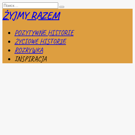
Перейти
Search
к
for:
ŻYJMY RAZEM
содержанию
POZYTYWNE HISTORIE
ŻYCIOWE HISTORIE
ROZRYWKA
INSPIRACJA