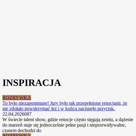
INSPIRACJA
ROZRYWKA
To było niezapomniane! Jury było tak przepełnione emocjami, że
nie zdołało powstrzymać łez i w końcu nacisnęło przycisk.
22.04.2026
0
87
W świecie talent show, gdzie emocje często sięgają zenitu, a dążenie
do marzeń staje się jednocześnie pełne pasji i nieprzewidywalne,
czasem dochodzi do
ROZRYWKA