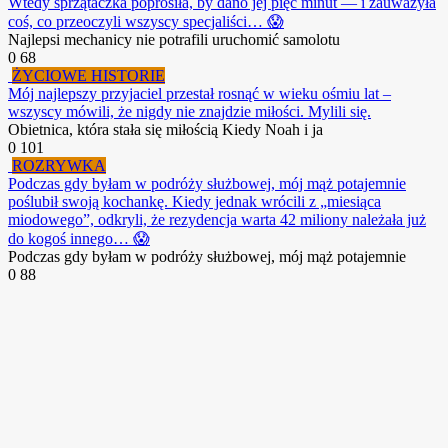
Wtedy sprzątaczka poprosiła, by dano jej pięć minut — i zauważyła
coś, co przeoczyli wszyscy specjaliści… 😱
Najlepsi mechanicy nie potrafili uruchomić samolotu
0
68
ŻYCIOWE HISTORIE
Mój najlepszy przyjaciel przestał rosnąć w wieku ośmiu lat –
wszyscy mówili, że nigdy nie znajdzie miłości. Mylili się.
Obietnica, która stała się miłością Kiedy Noah i ja
0
101
ROZRYWKA
Podczas gdy byłam w podróży służbowej, mój mąż potajemnie
poślubił swoją kochankę. Kiedy jednak wrócili z „miesiąca
miodowego”, odkryli, że rezydencja warta 42 miliony należała już
do kogoś innego… 😱
Podczas gdy byłam w podróży służbowej, mój mąż potajemnie
0
88