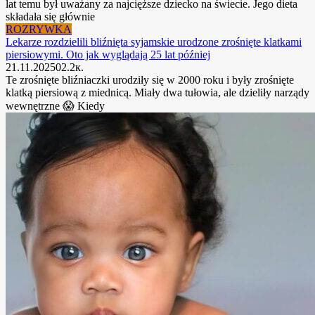
lat temu był uważany za najcięższe dziecko na świecie. Jego dieta
składała się głównie
ROZRYWKA
Lekarze rozdzielili bliźnięta syjamskie urodzone zrośnięte klatkami
piersiowymi. Oto jak wyglądają 25 lat później
21.11.2025
0
2.2к.
Te zrośnięte bliźniaczki urodziły się w 2000 roku i były zrośnięte
klatką piersiową z miednicą. Miały dwa tułowia, ale dzieliły narządy
wewnętrzne 😱 Kiedy