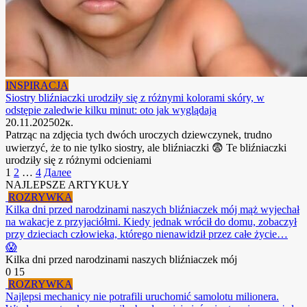
INSPIRACJA
Siostry bliźniaczki urodziły się z różnymi kolorami skóry, w
odstępie zaledwie kilku minut: oto jak wyglądają
20.11.2025
0
2к.
Patrząc na zdjęcia tych dwóch uroczych dziewczynek, trudno
uwierzyć, że to nie tylko siostry, ale bliźniaczki 😨 Te bliźniaczki
urodziły się z różnymi odcieniami
Пагинация
1
2
…
4
Далее
записей
NAJLEPSZE ARTYKUŁY
ROZRYWKA
Kilka dni przed narodzinami naszych bliźniaczek mój mąż wyjechał
na wakacje z przyjaciółmi. Kiedy jednak wrócił do domu, zobaczył
przy dzieciach człowieka, którego nienawidził przez całe życie…
😱
Kilka dni przed narodzinami naszych bliźniaczek mój
0
15
ROZRYWKA
Najlepsi mechanicy nie potrafili uruchomić samolotu milionera.