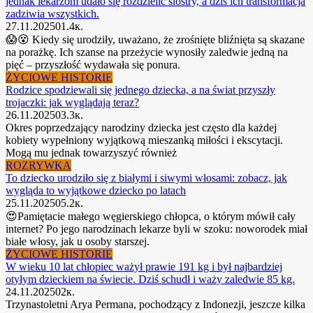
jednak lekarzom udało się rozdzielić siostry, a dziś ich transformacja
zadziwia wszystkich.
27.11.2025
0
1.4к.
😱😵 Kiedy się urodziły, uważano, że zrośnięte bliźnięta są skazane
na porażkę. Ich szanse na przeżycie wynosiły zaledwie jedną na
pięć – przyszłość wydawała się ponura.
ŻYCIOWE HISTORIE
Rodzice spodziewali się jednego dziecka, a na świat przyszły
trojaczki: jak wyglądają teraz?
26.11.2025
0
3.3к.
Okres poprzedzający narodziny dziecka jest często dla każdej
kobiety wypełniony wyjątkową mieszanką miłości i ekscytacji.
Mogą mu jednak towarzyszyć również
ROZRYWKA
To dziecko urodziło się z białymi i siwymi włosami: zobacz, jak
wygląda to wyjątkowe dziecko po latach
25.11.2025
0
5.2к.
😍Pamiętacie małego węgierskiego chłopca, o którym mówił cały
internet? Po jego narodzinach lekarze byli w szoku: noworodek miał
białe włosy, jak u osoby starszej.
ŻYCIOWE HISTORIE
W wieku 10 lat chłopiec ważył prawie 191 kg i był najbardziej
otyłym dzieckiem na świecie. Dziś schudł i waży zaledwie 85 kg.
24.11.2025
0
2к.
Trzynastoletni Arya Permana, pochodzący z Indonezji, jeszcze kilka