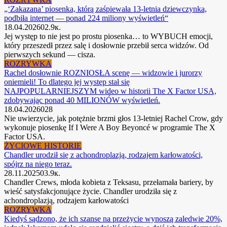
„‘Zakazana’ piosenka, którą zaśpiewała 13-letnia dziewczynka,
podbiła internet — ponad 224 miliony wyświetleń“
18.04.2026
0
2.9к.
Jej występ to nie jest po prostu piosenka… to WYBUCH emocji,
który przeszedł przez salę i dosłownie przebił serca widzów. Od
pierwszych sekund — cisza.
ROZRYWKA
Rachel dosłownie ROZNIOSŁA scenę — widzowie i jurorzy
oniemieli! To dlatego jej występ stał się
NAJPOPULARNIEJSZYM wideo w historii The X Factor USA,
zdobywając ponad 40 MILIONÓW wyświetleń.
18.04.2026
0
28
Nie uwierzycie, jak potężnie brzmi głos 13-letniej Rachel Crow, gdy
wykonuje piosenkę If I Were A Boy Beyoncé w programie The X
Factor USA.
ŻYCIOWE HISTORIE
Chandler urodził się z achondroplazją, rodzajem karłowatości,
spójrz na niego teraz.
28.11.2025
0
3.9к.
Chandler Crews, młoda kobieta z Teksasu, przełamała bariery, by
wieść satysfakcjonujące życie. Chandler urodziła się z
achondroplazją, rodzajem karłowatości
ROZRYWKA
Kiedyś sądzono, że ich szanse na przeżycie wynoszą zaledwie 20%,