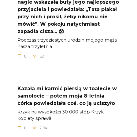
nagle wskazała buty jego najlepszego
przyjaciela i powiedziała: „Tata płakał
przy nich i prosił, żeby nikomu nie
mówić”. W pokoju natychmiast
zapadła cisza… 😱
Podczas trzydziestych urodzin mojego męża
nasza trzyletnia
0
69
Kazała mi karmić piersią w toalecie w
samolocie – potem moja 8-letnia
córka powiedziała coś, co ją uciszyło
Krzyk na wysokości 30 000 stóp Krzyk
kobiety sprawił
0
2.8к.