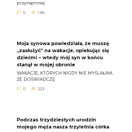
przynajmniej
0
1.8к.
Moja synowa powiedziała, że ​​muszę
„zasłużyć” na wakacje, opiekując się
dziećmi – wtedy mój syn w końcu
stanął w mojej obronie
WAKACJE, KTÓRYCH NIGDY NIE MYŚLAŁAM,
ŻE DOŚWIADCZĘ
0
223
Podczas trzydziestych urodzin
mojego męża nasza trzyletnia córka