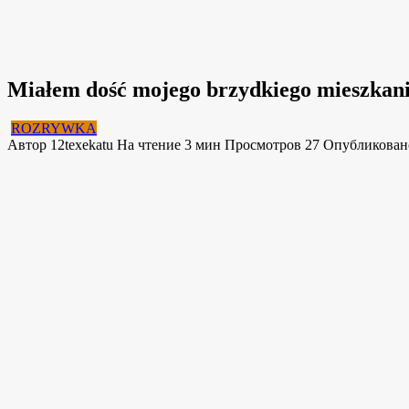
Miałem dość mojego brzydkiego mieszkani
ROZRYWKA
Автор
12texekatu
На чтение
3 мин
Просмотров
27
Опубликован