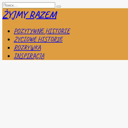
Перейти
Search
к
for:
ŻYJMY RAZEM
содержанию
POZYTYWNE HISTORIE
ŻYCIOWE HISTORIE
ROZRYWKA
INSPIRACJA