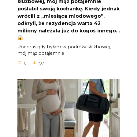
służbowej, mój mąż potajemnie
poślubił swoją kochankę. Kiedy jednak
wrócili z „miesiąca miodowego”,
odkryli, że rezydencja warta 42
miliony należała już do kogoś innego…
Podczas gdy byłam w podróży służbowej,
mój mąż potajemnie
0
97