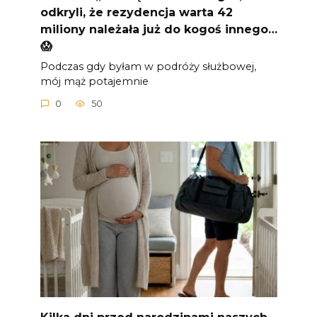
odkryli, że rezydencja warta 42
miliony należała już do kogoś innego…
😱
Podczas gdy byłam w podróży służbowej,
mój mąż potajemnie
0
50
Kilka dni przed narodzinami naszych