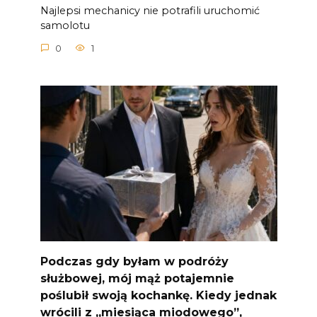
Najlepsi mechanicy nie potrafili uruchomić
samolotu
0
1
Podczas gdy byłam w podróży
służbowej, mój mąż potajemnie
poślubił swoją kochankę. Kiedy jednak
wrócili z „miesiąca miodowego”,