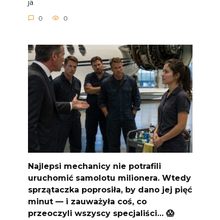
ja
0
0
Najlepsi mechanicy nie potrafili
uruchomić samolotu milionera. Wtedy
sprzątaczka poprosiła, by dano jej pięć
minut — i zauważyła coś, co
przeoczyli wszyscy specjaliści… 😱