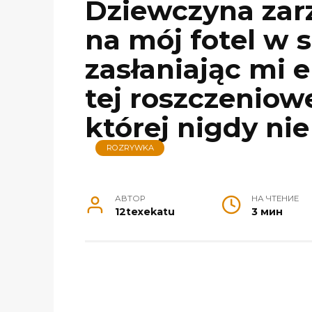
Dziewczyna zarz
na mój fotel w 
zasłaniając mi 
tej roszczeniow
której nigdy ni
ROZRYWKA
АВТОР
НА ЧТЕНИЕ
12texekatu
3 мин