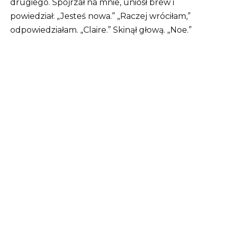
drugiego. Spojrzał na mnie, uniósł brew i
powiedział: „Jesteś nowa.” „Raczej wróciłam,”
odpowiedziałam. „Claire.” Skinął głową. „Noe.”