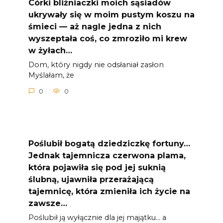
Córki bliźniaczki moich sąsiadów
ukrywały się w moim pustym koszu na
śmieci — aż nagle jedna z nich
wyszeptała coś, co zmroziło mi krew
w żyłach…
Dom, który nigdy nie odsłaniał zasłon
Myślałam, że
0
0
Poślubił bogatą dziedziczkę fortuny…
Jednak tajemnicza czerwona plama,
która pojawiła się pod jej suknią
ślubną, ujawniła przerażającą
tajemnicę, która zmieniła ich życie na
zawsze…
Poślubił ją wyłącznie dla jej majątku… a