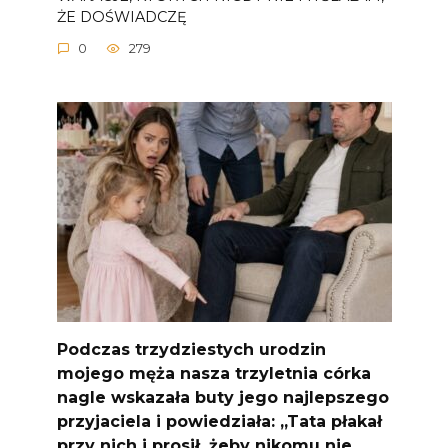
ŻE DOŚWIADCZĘ
0
279
Podczas trzydziestych urodzin
mojego męża nasza trzyletnia córka
nagle wskazała buty jego najlepszego
przyjaciela i powiedziała: „Tata płakał
przy nich i prosił, żeby nikomu nie