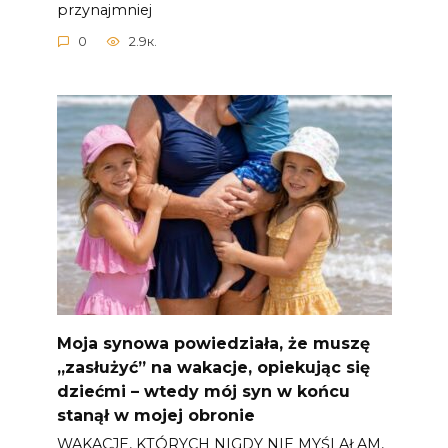
przynajmniej
0
2.9к.
Moja synowa powiedziała, że ​​muszę
„zasłużyć” na wakacje, opiekując się
dziećmi – wtedy mój syn w końcu
stanął w mojej obronie
WAKACJE, KTÓRYCH NIGDY NIE MYŚLAŁAM,