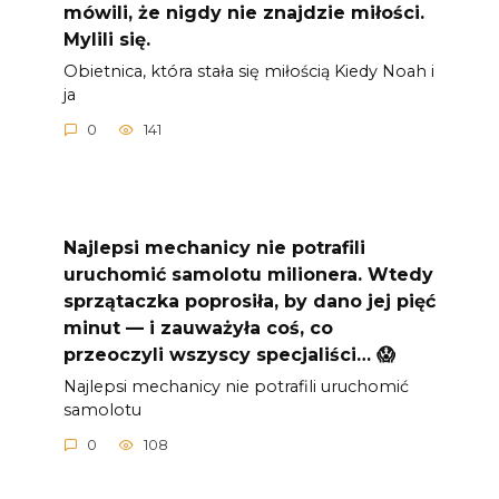
mówili, że nigdy nie znajdzie miłości.
Mylili się.
Obietnica, która stała się miłością Kiedy Noah i
ja
0
141
Najlepsi mechanicy nie potrafili
uruchomić samolotu milionera. Wtedy
sprzątaczka poprosiła, by dano jej pięć
minut — i zauważyła coś, co
przeoczyli wszyscy specjaliści… 😱
Najlepsi mechanicy nie potrafili uruchomić
samolotu
0
108