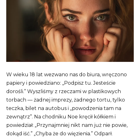
W wieku 18 lat wezwano nas do biura, wręczono
papiery i powiedziano: „Podpisz tu. Jesteście
dorośli.” Wyszliśmy z rzeczami w plastikowych
torbach — żadnej imprezy, żadnego tortu, tylko
teczka, bilet na autobus i „powodzenia tam na
zewnątrz”. Na chodniku Noe kręcił kółkiem i
powiedział: „Przynajmniej nikt nam już nie powie,
dokąd iść.” „Chyba że do więzienia.” Odparł.