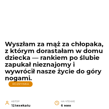
Wyszłam za mąż za chłopaka,
z którym dorastałam w domu
dziecka — rankiem po ślubie
zapukał nieznajomy i
wywrócił nasze życie do góry
nogami.
ROZRYWKA
АВТОР
НА ЧТЕНИЕ
12texekatu
6 мин