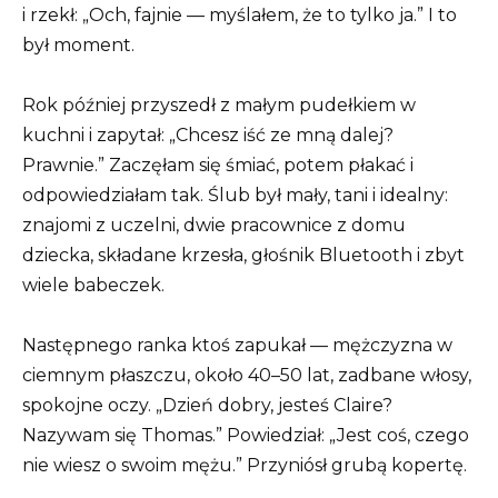
i rzekł: „Och, fajnie — myślałem, że to tylko ja.” I to
był moment.
Rok później przyszedł z małym pudełkiem w
kuchni i zapytał: „Chcesz iść ze mną dalej?
Prawnie.” Zaczęłam się śmiać, potem płakać i
odpowiedziałam tak. Ślub był mały, tani i idealny:
znajomi z uczelni, dwie pracownice z domu
dziecka, składane krzesła, głośnik Bluetooth i zbyt
wiele babeczek.
Następnego ranka ktoś zapukał — mężczyzna w
ciemnym płaszczu, około 40–50 lat, zadbane włosy,
spokojne oczy. „Dzień dobry, jesteś Claire?
Nazywam się Thomas.” Powiedział: „Jest coś, czego
nie wiesz o swoim mężu.” Przyniósł grubą kopertę.