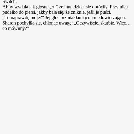
Switch.
Abby wydała tak głośne „o!” że inne dzieci się obróciły. Przytuliła
pudełko do piersi, jakby bała się, że zniknie, jeśli je puści.
„To naprawdę moje?” Jej głos brzmiał łamiąco i niedowierzająco.
Sharon pochyliła się, chłonąc uwagę: „Oczywiście, skarbie. Więc…
co mówimy?”