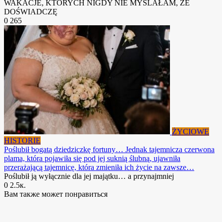
WAKACJE, KTÓRYCH NIGDY NIE MYŚLAŁAM, ŻE
DOŚWIADCZĘ
0
265
ŻYCIOWE
HISTORIE
Poślubił bogatą dziedziczkę fortuny… Jednak tajemnicza czerwona
plama, która pojawiła się pod jej suknią ślubną, ujawniła
przerażającą tajemnicę, która zmieniła ich życie na zawsze…
Poślubił ją wyłącznie dla jej majątku… a przynajmniej
0
2.5к.
Вам также может понравиться