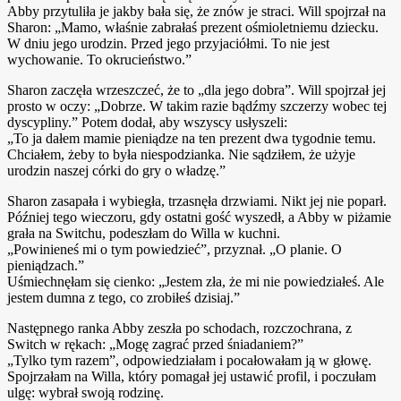
Abby przytuliła je jakby bała się, że znów je straci. Will spojrzał na
Sharon: „Mamo, właśnie zabrałaś prezent ośmioletniemu dziecku.
W dniu jego urodzin. Przed jego przyjaciółmi. To nie jest
wychowanie. To okrucieństwo.”
Sharon zaczęła wrzeszczeć, że to „dla jego dobra”. Will spojrzał jej
prosto w oczy: „Dobrze. W takim razie bądźmy szczerzy wobec tej
dyscypliny.” Potem dodał, aby wszyscy usłyszeli:
„To ja dałem mamie pieniądze na ten prezent dwa tygodnie temu.
Chciałem, żeby to była niespodzianka. Nie sądziłem, że użyje
urodzin naszej córki do gry o władzę.”
Sharon zasapała i wybiegła, trzasnęła drzwiami. Nikt jej nie poparł.
Później tego wieczoru, gdy ostatni gość wyszedł, a Abby w piżamie
grała na Switchu, podeszłam do Willa w kuchni.
„Powinieneś mi o tym powiedzieć”, przyznał. „O planie. O
pieniądzach.”
Uśmiechnęłam się cienko: „Jestem zła, że mi nie powiedziałeś. Ale
jestem dumna z tego, co zrobiłeś dzisiaj.”
Następnego ranka Abby zeszła po schodach, rozczochrana, z
Switch w rękach: „Mogę zagrać przed śniadaniem?”
„Tylko tym razem”, odpowiedziałam i pocałowałam ją w głowę.
Spojrzałam na Willa, który pomagał jej ustawić profil, i poczułam
ulgę: wybrał swoją rodzinę.