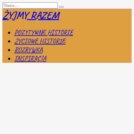
Перейти
Search
к
for:
ŻYJMY RAZEM
содержанию
POZYTYWNE HISTORIE
ŻYCIOWE HISTORIE
ROZRYWKA
INSPIRACJA