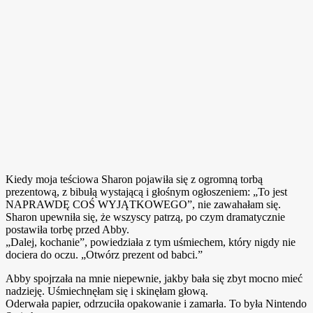
Kiedy moja teściowa Sharon pojawiła się z ogromną torbą
prezentową, z bibułą wystającą i głośnym ogłoszeniem: „To jest
NAPRAWDĘ COŚ WYJĄTKOWEGO”, nie zawahałam się.
Sharon upewniła się, że wszyscy patrzą, po czym dramatycznie
postawiła torbę przed Abby.
„Dalej, kochanie”, powiedziała z tym uśmiechem, który nigdy nie
dociera do oczu. „Otwórz prezent od babci.”
Abby spojrzała na mnie niepewnie, jakby bała się zbyt mocno mieć
nadzieję. Uśmiechnęłam się i skinęłam głową.
Oderwała papier, odrzuciła opakowanie i zamarła. To była Nintendo