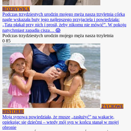
ROZRYWKA
Podczas trzydziestych urodzin mojego męża nasza trzyletnia córka
nagle wskazała buty jego najlepszego przyjaciela i powiedziała:
„Tata płakał przy nich i prosił, żeby nikomu nie mówić”. W pokoju
natychmiast zapadła cisza… 😱
Podczas trzydziestych urodzin mojego męża nasza trzyletnia
0
85
ŻYCIOWE
HISTORIE
Moja synowa powiedziała, że ​​muszę „zasłużyć” na wakacje,
opiekując się dziećmi – wtedy mój syn w końcu stanął w mojej
obronie