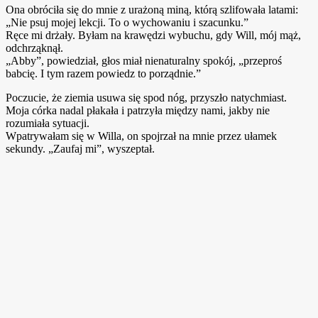
Ona obróciła się do mnie z urażoną miną, którą szlifowała latami:
„Nie psuj mojej lekcji. To o wychowaniu i szacunku.”
Ręce mi drżały. Byłam na krawędzi wybuchu, gdy Will, mój mąż,
odchrząknął.
„Abby”, powiedział, głos miał nienaturalny spokój, „przeproś
babcię. I tym razem powiedz to porządnie.”
Poczucie, że ziemia usuwa się spod nóg, przyszło natychmiast.
Moja córka nadal płakała i patrzyła między nami, jakby nie
rozumiała sytuacji.
Wpatrywałam się w Willa, on spojrzał na mnie przez ułamek
sekundy. „Zaufaj mi”, wyszeptał.