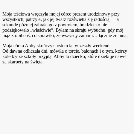
Moja teściowa wręczyła mojej córce prezent urodzinowy przy
wszystkich, patrzyła, jak jej twarz rozświetla się radością — a
sekundę później zabrała go z powrotem, bo dziecko nie
podziękowało „właściwie”. Byłam na skraju wybuchu, gdy mój
mąż zrobił coś, co sprawiło, że wszyscy zamarli… łącznie ze mną.
Moja córka Abby skończyła osiem lat w zeszły weekend.
Od dawna odliczała dni, mówiła o torcie, balonach i o tym, którzy
koledzy ze szkoły przyjdą. Abby to dziecko, które dziękuje nawet
za skarpety na święta.