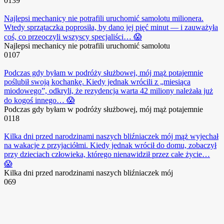
0
139
Najlepsi mechanicy nie potrafili uruchomić samolotu milionera.
Wtedy sprzątaczka poprosiła, by dano jej pięć minut — i zauważyła
coś, co przeoczyli wszyscy specjaliści… 😱
Najlepsi mechanicy nie potrafili uruchomić samolotu
0
107
Podczas gdy byłam w podróży służbowej, mój mąż potajemnie
poślubił swoją kochankę. Kiedy jednak wrócili z „miesiąca
miodowego”, odkryli, że rezydencja warta 42 miliony należała już
do kogoś innego… 😱
Podczas gdy byłam w podróży służbowej, mój mąż potajemnie
0
118
Kilka dni przed narodzinami naszych bliźniaczek mój mąż wyjechał
na wakacje z przyjaciółmi. Kiedy jednak wrócił do domu, zobaczył
przy dzieciach człowieka, którego nienawidził przez całe życie…
😱
Kilka dni przed narodzinami naszych bliźniaczek mój
0
69