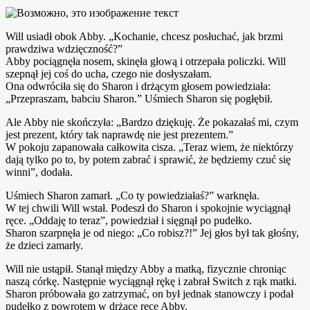
Will usiadł obok Abby. „Kochanie, chcesz posłuchać, jak brzmi
prawdziwa wdzięczność?”
Abby pociągnęła nosem, skinęła głową i otrzepała policzki. Will
szepnął jej coś do ucha, czego nie dosłyszałam.
Ona odwróciła się do Sharon i drżącym głosem powiedziała:
„Przepraszam, babciu Sharon.” Uśmiech Sharon się pogłębił.
Ale Abby nie skończyła: „Bardzo dziękuję. Że pokazałaś mi, czym
jest prezent, który tak naprawdę nie jest prezentem.”
W pokoju zapanowała całkowita cisza. „Teraz wiem, że niektórzy
dają tylko po to, by potem zabrać i sprawić, że będziemy czuć się
winni”, dodała.
Uśmiech Sharon zamarł. „Co ty powiedziałaś?” warknęła.
W tej chwili Will wstał. Podeszł do Sharon i spokojnie wyciągnął
ręce. „Oddaję to teraz”, powiedział i sięgnął po pudełko.
Sharon szarpnęła je od niego: „Co robisz?!” Jej głos był tak głośny,
że dzieci zamarły.
Will nie ustąpił. Stanął między Abby a matką, fizycznie chroniąc
naszą córkę. Następnie wyciągnął rękę i zabrał Switch z rąk matki.
Sharon próbowała go zatrzymać, on był jednak stanowczy i podał
pudełko z powrotem w drżące ręce Abby.