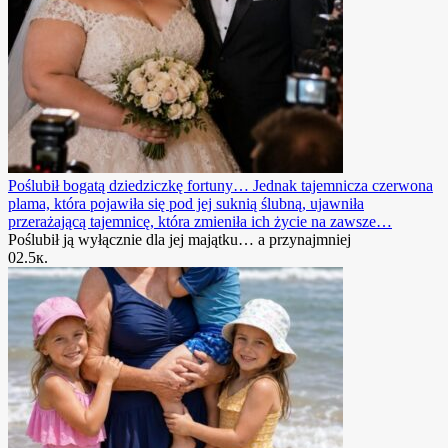
Poślubił bogatą dziedziczkę fortuny… Jednak tajemnicza czerwona
plama, która pojawiła się pod jej suknią ślubną, ujawniła
przerażającą tajemnicę, która zmieniła ich życie na zawsze…
Poślubił ją wyłącznie dla jej majątku… a przynajmniej
0
2.5к.