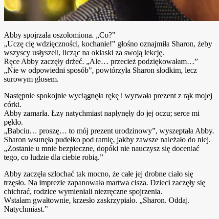
Abby spojrzała oszołomiona. „Co?”
„Uczę cię wdzięczności, kochanie!” głośno oznajmiła Sharon, żeby
wszyscy usłyszeli, licząc na oklaski za swoją lekcję.
Ręce Abby zaczęły drżeć. „Ale… przecież podziękowałam…”
„Nie w odpowiedni sposób”, powtórzyła Sharon słodkim, lecz
surowym głosem.
Następnie spokojnie wyciągnęła rękę i wyrwała prezent z rąk mojej
córki.
Abby zamarła. Łzy natychmiast napłynęły do jej oczu; serce mi
pękło.
„Babciu… proszę… to mój prezent urodzinowy”, wyszeptała Abby.
Sharon wsunęła pudełko pod ramię, jakby zawsze należało do niej.
„Zostanie u mnie bezpieczne, dopóki nie nauczysz się doceniać
tego, co ludzie dla ciebie robią.”
Abby zaczęła szlochać tak mocno, że całe jej drobne ciało się
trzęsło. Na imprezie zapanowała martwa cisza. Dzieci zaczęły się
chichrać, rodzice wymieniali niezręczne spojrzenia.
Wstałam gwałtownie, krzesło zaskrzypiało. „Sharon. Oddaj.
Natychmiast.”