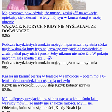
Moja synowa powiedziała, że ​​muszę „zasłużyć” na wakacje,
opiekując się dziećmi – wtedy mój syn w końcu stanął w mojej
obronie
WAKACJE, KTÓRYCH NIGDY NIE MYŚLAŁAM, ŻE
DOŚWIADCZĘ
0
265
Podczas trzydziestych urodzin mojego męża nasza trzyletnia córka
nagle wskazała buty jego najlepszego przyjaciela i powiedziała:
„Tata płakał przy nich i prosił, żeby nikomu nie mówić”. W pokoju
natychmiast zapadła cisza… 😱
Podczas trzydziestych urodzin mojego męża nasza trzyletnia
0
85
Kazała mi karmić piersią w toalecie w samolocie – potem moja 8-
letnia córka powiedziała coś, co ją uciszyło
Krzyk na wysokości 30 000 stóp Krzyk kobiety sprawił
0
2.8к.
Mój najlepszy przyjaciel przestał rosnąć w wieku ośmiu lat –
wszyscy mówili, że nigdy nie znajdzie miłości. Mylili się.
Obietnica, która stała się miłością Kiedy Noah i ja