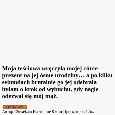
Moja teściowa wręczyła mojej córce
prezent na jej ósme urodziny… a po kilku
sekundach brutalnie go jej odebrała —
byłam o krok od wybuchu, gdy nagle
odezwał się mój mąż.
ROZRYWKA
Автор
12texekatu
На чтение
8 мин
Просмотров
1.5к.